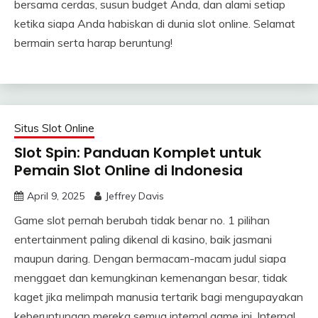
bersama cerdas, susun budget Anda, dan alami setiap
ketika siapa Anda habiskan di dunia slot online. Selamat
bermain serta harap beruntung!
Situs Slot Online
Slot Spin: Panduan Komplet untuk
Pemain Slot Online di Indonesia
April 9, 2025
Jeffrey Davis
Game slot pernah berubah tidak benar no. 1 pilihan
entertainment paling dikenal di kasino, baik jasmani
maupun daring. Dengan bermacam-macam judul siapa
menggaet dan kemungkinan kemenangan besar, tidak
kaget jika melimpah manusia tertarik bagi mengupayakan
keberuntungan mereka semua internal game ini. Internal