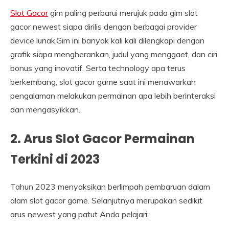
Slot Gacor
gim paling perbarui merujuk pada gim slot
gacor newest siapa dirilis dengan berbagai provider
device lunak.Gim ini banyak kali kali dilengkapi dengan
grafik siapa mengherankan, judul yang menggaet, dan ciri
bonus yang inovatif. Serta technology apa terus
berkembang, slot gacor game saat ini menawarkan
pengalaman melakukan permainan apa lebih berinteraksi
dan mengasyikkan.
2. Arus Slot Gacor Permainan
Terkini di 2023
Tahun 2023 menyaksikan berlimpah pembaruan dalam
alam slot gacor game. Selanjutnya merupakan sedikit
arus newest yang patut Anda pelajari: