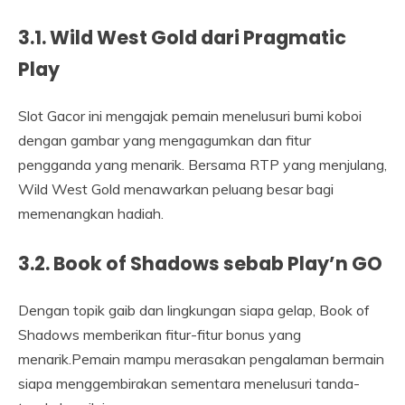
3.1. Wild West Gold dari Pragmatic
Play
Slot Gacor ini mengajak pemain menelusuri bumi koboi
dengan gambar yang mengagumkan dan fitur
pengganda yang menarik. Bersama RTP yang menjulang,
Wild West Gold menawarkan peluang besar bagi
memenangkan hadiah.
3.2. Book of Shadows sebab Play’n GO
Dengan topik gaib dan lingkungan siapa gelap, Book of
Shadows memberikan fitur-fitur bonus yang
menarik.Pemain mampu merasakan pengalaman bermain
siapa menggembirakan sementara menelusuri tanda-