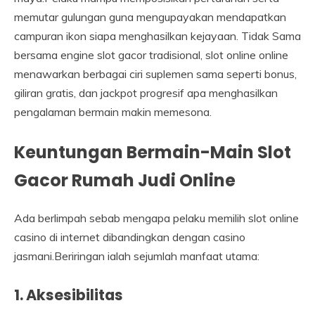
memutar gulungan guna mengupayakan mendapatkan
campuran ikon siapa menghasilkan kejayaan. Tidak Sama
bersama engine slot gacor tradisional, slot online online
menawarkan berbagai ciri suplemen sama seperti bonus,
giliran gratis, dan jackpot progresif apa menghasilkan
pengalaman bermain makin memesona.
Keuntungan Bermain-Main Slot
Gacor Rumah Judi Online
Ada berlimpah sebab mengapa pelaku memilih slot online
casino di internet dibandingkan dengan casino
jasmani.Beriringan ialah sejumlah manfaat utama:
1. Aksesibilitas