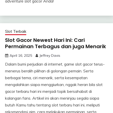
adventure slot gacor Anda!
Slot Terbaik
Slot Gacor Newest Hari Ini: Cari
Permainan Terbagus dan juga Menarik
April 16, 2025
Jeffrey Davis
Dalam bumi perjudian di internet, game slot gacor terus-
menerus beralih pilihan di golongan pemain. Serta
berbagai tema, ciri menarik, serta kesempatan
mengalahkan siapa menggiurkan, nggak heran bila slot
gacor terbaru hari ini menjadi topik bersahabat di
kalangan fans. Artikel ini akan meninjau segala siapa
butuh Kamu tahu tentang slot terbaru hari ini, meliputi
rekomendasi gim, cara melakukan permainan, serta