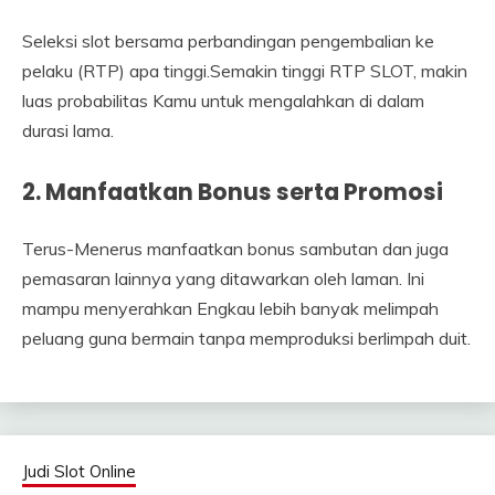
Seleksi slot bersama perbandingan pengembalian ke
pelaku (RTP) apa tinggi.Semakin tinggi RTP SLOT, makin
luas probabilitas Kamu untuk mengalahkan di dalam
durasi lama.
2. Manfaatkan Bonus serta Promosi
Terus-Menerus manfaatkan bonus sambutan dan juga
pemasaran lainnya yang ditawarkan oleh laman. Ini
mampu menyerahkan Engkau lebih banyak melimpah
peluang guna bermain tanpa memproduksi berlimpah duit.
Judi Slot Online