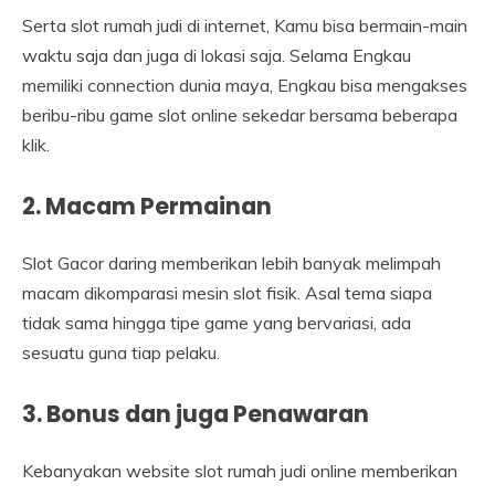
Serta slot rumah judi di internet, Kamu bisa bermain-main
waktu saja dan juga di lokasi saja. Selama Engkau
memiliki connection dunia maya, Engkau bisa mengakses
beribu-ribu game slot online sekedar bersama beberapa
klik.
2. Macam Permainan
Slot Gacor daring memberikan lebih banyak melimpah
macam dikomparasi mesin slot fisik. Asal tema siapa
tidak sama hingga tipe game yang bervariasi, ada
sesuatu guna tiap pelaku.
3. Bonus dan juga Penawaran
Kebanyakan website slot rumah judi online memberikan