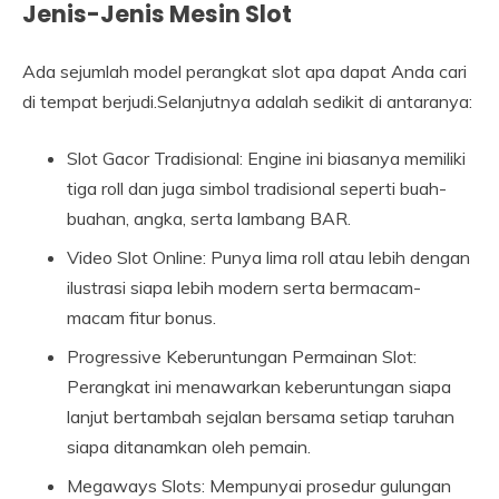
Jenis-Jenis Mesin Slot
Ada sejumlah model perangkat slot apa dapat Anda cari
di tempat berjudi.Selanjutnya adalah sedikit di antaranya:
Slot Gacor Tradisional: Engine ini biasanya memiliki
tiga roll dan juga simbol tradisional seperti buah-
buahan, angka, serta lambang BAR.
Video Slot Online: Punya lima roll atau lebih dengan
ilustrasi siapa lebih modern serta bermacam-
macam fitur bonus.
Progressive Keberuntungan Permainan Slot:
Perangkat ini menawarkan keberuntungan siapa
lanjut bertambah sejalan bersama setiap taruhan
siapa ditanamkan oleh pemain.
Megaways Slots: Mempunyai prosedur gulungan