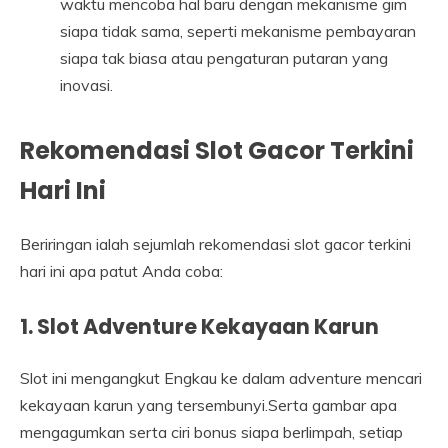
waktu mencoba hal baru dengan mekanisme gim
siapa tidak sama, seperti mekanisme pembayaran
siapa tak biasa atau pengaturan putaran yang
inovasi.
Rekomendasi Slot Gacor Terkini
Hari Ini
Beriringan ialah sejumlah rekomendasi slot gacor terkini
hari ini apa patut Anda coba:
1. Slot Adventure Kekayaan Karun
Slot ini mengangkut Engkau ke dalam adventure mencari
kekayaan karun yang tersembunyi.Serta gambar apa
mengagumkan serta ciri bonus siapa berlimpah, setiap