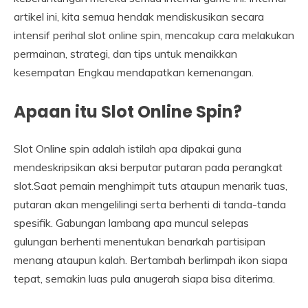
artikel ini, kita semua hendak mendiskusikan secara
intensif perihal slot online spin, mencakup cara melakukan
permainan, strategi, dan tips untuk menaikkan
kesempatan Engkau mendapatkan kemenangan.
Apaan itu Slot Online Spin?
Slot Online spin adalah istilah apa dipakai guna
mendeskripsikan aksi berputar putaran pada perangkat
slot.Saat pemain menghimpit tuts ataupun menarik tuas,
putaran akan mengelilingi serta berhenti di tanda-tanda
spesifik. Gabungan lambang apa muncul selepas
gulungan berhenti menentukan benarkah partisipan
menang ataupun kalah. Bertambah berlimpah ikon siapa
tepat, semakin luas pula anugerah siapa bisa diterima.