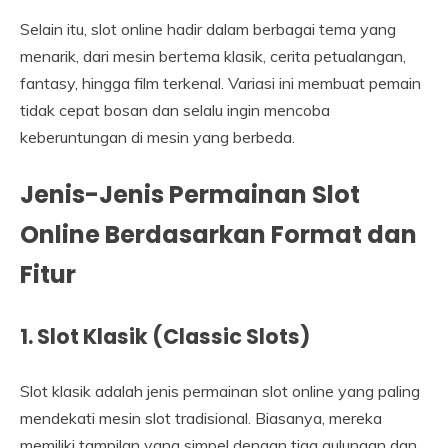
Selain itu, slot online hadir dalam berbagai tema yang
menarik, dari mesin bertema klasik, cerita petualangan,
fantasy, hingga film terkenal. Variasi ini membuat pemain
tidak cepat bosan dan selalu ingin mencoba
keberuntungan di mesin yang berbeda.
Jenis-Jenis Permainan Slot
Online Berdasarkan Format dan
Fitur
1. Slot Klasik (Classic Slots)
Slot klasik adalah jenis permainan slot online yang paling
mendekati mesin slot tradisional. Biasanya, mereka
memiliki tampilan yang simpel dengan tiga gulungan dan