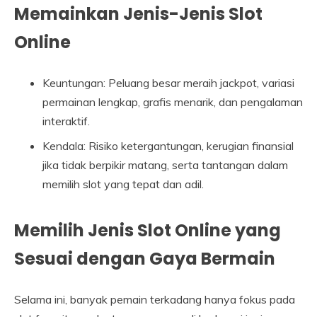
Memainkan Jenis-Jenis Slot
Online
Keuntungan: Peluang besar meraih jackpot, variasi
permainan lengkap, grafis menarik, dan pengalaman
interaktif.
Kendala: Risiko ketergantungan, kerugian finansial
jika tidak berpikir matang, serta tantangan dalam
memilih slot yang tepat dan adil.
Memilih Jenis Slot Online yang
Sesuai dengan Gaya Bermain
Selama ini, banyak pemain terkadang hanya fokus pada