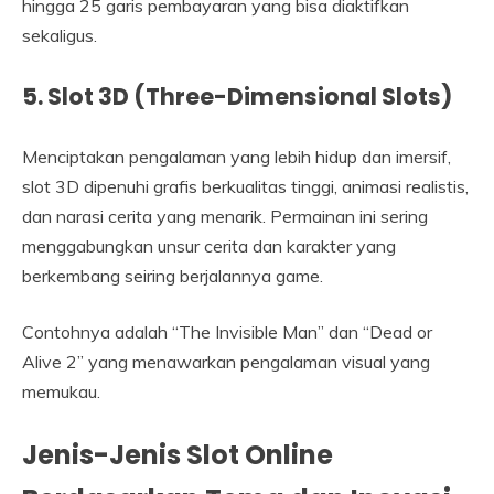
hingga 25 garis pembayaran yang bisa diaktifkan
sekaligus.
5. Slot 3D (Three-Dimensional Slots)
Menciptakan pengalaman yang lebih hidup dan imersif,
slot 3D dipenuhi grafis berkualitas tinggi, animasi realistis,
dan narasi cerita yang menarik. Permainan ini sering
menggabungkan unsur cerita dan karakter yang
berkembang seiring berjalannya game.
Contohnya adalah “The Invisible Man” dan “Dead or
Alive 2” yang menawarkan pengalaman visual yang
memukau.
Jenis-Jenis Slot Online