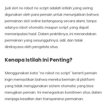
Judi slot no robot no script adalah istilah yang sering
digunakan oleh para pemain untuk menunjukkan bahwa
permainan slot online berlangsung secara alami, tanpa
adanya robot otomatis maupun script yang dapat
memanipulasi hasil. Dalam praktiknya, ini menandakan
permainan yang sesungguhnya, adil, dan tidak
direkayasa oleh pengelola situs.
Kenapa Istilah Ini Penting?
Menggunakan kata “no robot no script” berarti pemain
ingin memastikan bahwa mereka bermain di platform
yang tidak menggunakan sistem otomatis yang bisa
merugikan pemain. Ini menegaskan komitmen situs dalam
menjaga keadilan dan transparansi permainan.