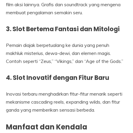
film aksi lainnya. Grafis dan soundtrack yang mengena
membuat pengalaman semakin seru.
3. Slot Bertema Fantasi dan Mitologi
Pemain diajak berpetualang ke dunia yang penuh
makhluk misterius, dewa-dewi, dan elemen magis.
Contoh seperti “Zeus,” “Vikings,” dan “Age of the Gods.”
4. Slot Inovatif dengan Fitur Baru
Inovasi terbaru menghadirkan fitur-fitur menarik seperti
mekanisme cascading reels, expanding wilds, dan fitur
ganda yang memberikan sensasi berbeda.
Manfaat dan Kendala