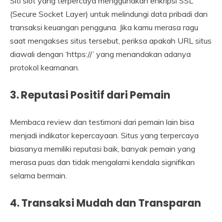
Siti slot yang terpercaya menggunakan enkripsi SSL
(Secure Socket Layer) untuk melindungi data pribadi dan
transaksi keuangan pengguna. Jika kamu merasa ragu
saat mengakses situs tersebut, periksa apakah URL situs
diawali dengan ‘https://’ yang menandakan adanya
protokol keamanan.
3. Reputasi Positif dari Pemain
Membaca review dan testimoni dari pemain lain bisa
menjadi indikator kepercayaan. Situs yang terpercaya
biasanya memiliki reputasi baik, banyak pemain yang
merasa puas dan tidak mengalami kendala signifikan
selama bermain.
4. Transaksi Mudah dan Transparan