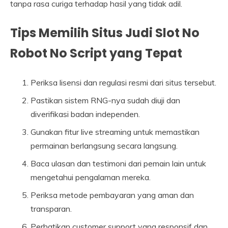
tanpa rasa curiga terhadap hasil yang tidak adil.
Tips Memilih Situs Judi Slot No
Robot No Script yang Tepat
Periksa lisensi dan regulasi resmi dari situs tersebut.
Pastikan sistem RNG-nya sudah diuji dan
diverifikasi badan independen.
Gunakan fitur live streaming untuk memastikan
permainan berlangsung secara langsung.
Baca ulasan dan testimoni dari pemain lain untuk
mengetahui pengalaman mereka.
Periksa metode pembayaran yang aman dan
transparan.
Perhatikan customer support yang responsif dan