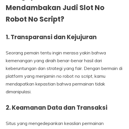
Mendambakan Judi Slot No
Robot No Script?
1. Transparansi dan Kejujuran
Seorang pemain tentu ingin merasa yakin bahwa
kemenangan yang diraih benar-benar hasil dari
keberuntungan dan strategi yang fair. Dengan bermain di
platform yang menjamin no robot no script, kamu
mendapatkan kepastian bahwa permainan tidak
dimanipulasi.
2. Keamanan Data dan Transaksi
Situs yang mengedepankan keaslian permainan