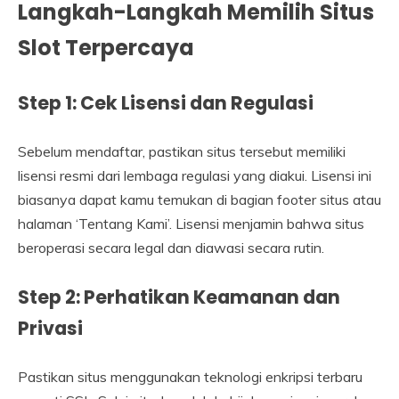
Langkah-Langkah Memilih Situs
Slot Terpercaya
Step 1: Cek Lisensi dan Regulasi
Sebelum mendaftar, pastikan situs tersebut memiliki
lisensi resmi dari lembaga regulasi yang diakui. Lisensi ini
biasanya dapat kamu temukan di bagian footer situs atau
halaman ‘Tentang Kami’. Lisensi menjamin bahwa situs
beroperasi secara legal dan diawasi secara rutin.
Step 2: Perhatikan Keamanan dan
Privasi
Pastikan situs menggunakan teknologi enkripsi terbaru