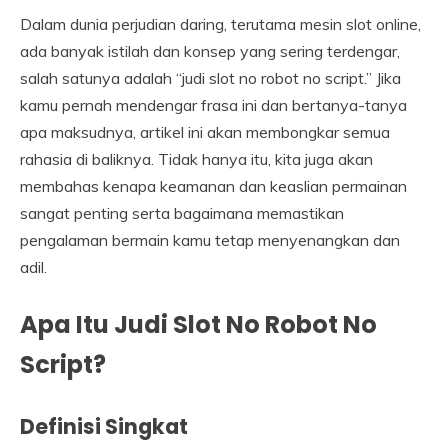
Dalam dunia perjudian daring, terutama mesin slot online,
ada banyak istilah dan konsep yang sering terdengar,
salah satunya adalah “judi slot no robot no script.” Jika
kamu pernah mendengar frasa ini dan bertanya-tanya
apa maksudnya, artikel ini akan membongkar semua
rahasia di baliknya. Tidak hanya itu, kita juga akan
membahas kenapa keamanan dan keaslian permainan
sangat penting serta bagaimana memastikan
pengalaman bermain kamu tetap menyenangkan dan
adil.
Apa Itu Judi Slot No Robot No
Script?
Definisi Singkat