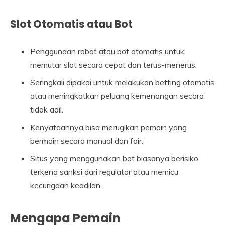
Slot Otomatis atau Bot
Penggunaan robot atau bot otomatis untuk
memutar slot secara cepat dan terus-menerus.
Seringkali dipakai untuk melakukan betting otomatis
atau meningkatkan peluang kemenangan secara
tidak adil.
Kenyataannya bisa merugikan pemain yang
bermain secara manual dan fair.
Situs yang menggunakan bot biasanya berisiko
terkena sanksi dari regulator atau memicu
kecurigaan keadilan.
Mengapa Pemain