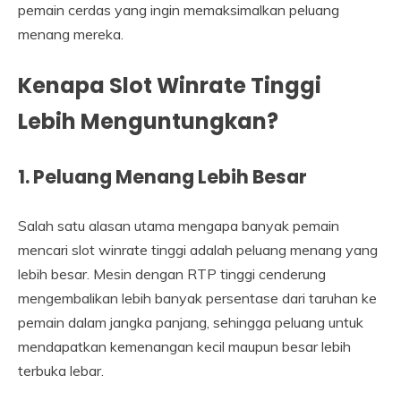
pemain cerdas yang ingin memaksimalkan peluang
menang mereka.
Kenapa Slot Winrate Tinggi
Lebih Menguntungkan?
1. Peluang Menang Lebih Besar
Salah satu alasan utama mengapa banyak pemain
mencari slot winrate tinggi adalah peluang menang yang
lebih besar. Mesin dengan RTP tinggi cenderung
mengembalikan lebih banyak persentase dari taruhan ke
pemain dalam jangka panjang, sehingga peluang untuk
mendapatkan kemenangan kecil maupun besar lebih
terbuka lebar.