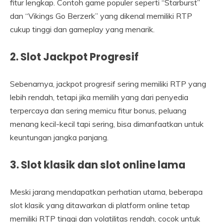
fitur lengkap. Contoh game populer seperti “Starburst”
dan “Vikings Go Berzerk” yang dikenal memiliki RTP
cukup tinggi dan gameplay yang menarik.
2. Slot Jackpot Progresif
Sebenarnya, jackpot progresif sering memiliki RTP yang
lebih rendah, tetapi jika memilih yang dari penyedia
terpercaya dan sering memicu fitur bonus, peluang
menang kecil-kecil tapi sering, bisa dimanfaatkan untuk
keuntungan jangka panjang.
3. Slot klasik dan slot online lama
Meski jarang mendapatkan perhatian utama, beberapa
slot klasik yang ditawarkan di platform online tetap
memiliki RTP tinggi dan volatilitas rendah, cocok untuk