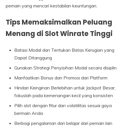
pemain yang mencari kestabilan keuntungan.
Tips Memaksimalkan Peluang
Menang di Slot Winrate Tinggi
Batasi Modal dan Tentukan Batas Kerugian yang
Dapat Ditanggung
Gunakan Strategi Penyisihan Modal secara disiplin
Manfaatkan Bonus dan Promosi dari Platform
Hindari Keinginan Berlebihan untuk Jackpot Besar,
fokuslah pada kemenangan kecil yang konsisten
Pilih slot dengan fitur dan volatilitas sesuai gaya
bermain Anda
Berbagi pengalaman dan belajar dari pemain lain