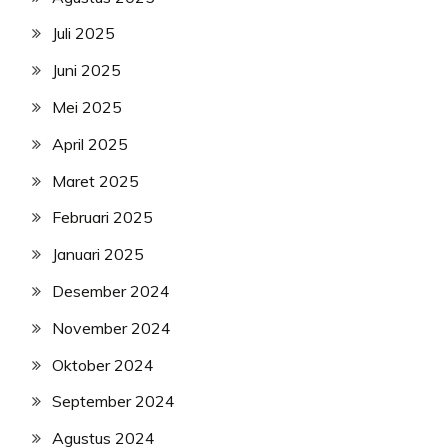
Juli 2025
Juni 2025
Mei 2025
April 2025
Maret 2025
Februari 2025
Januari 2025
Desember 2024
November 2024
Oktober 2024
September 2024
Agustus 2024