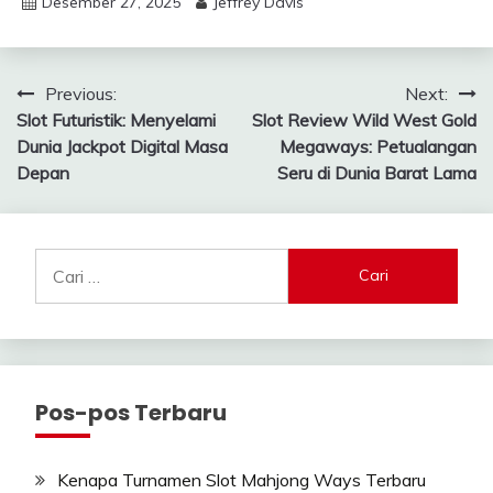
Desember 27, 2025
Jeffrey Davis
Navigasi
Previous:
Next:
Slot Futuristik: Menyelami
Slot Review Wild West Gold
pos
Dunia Jackpot Digital Masa
Megaways: Petualangan
Depan
Seru di Dunia Barat Lama
Cari
untuk:
Pos-pos Terbaru
Kenapa Turnamen Slot Mahjong Ways Terbaru