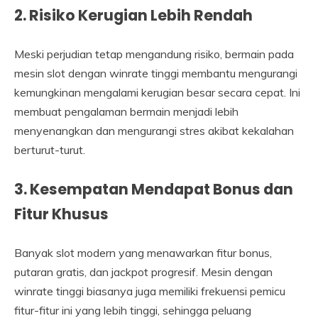
2. Risiko Kerugian Lebih Rendah
Meski perjudian tetap mengandung risiko, bermain pada
mesin slot dengan winrate tinggi membantu mengurangi
kemungkinan mengalami kerugian besar secara cepat. Ini
membuat pengalaman bermain menjadi lebih
menyenangkan dan mengurangi stres akibat kekalahan
berturut-turut.
3. Kesempatan Mendapat Bonus dan
Fitur Khusus
Banyak slot modern yang menawarkan fitur bonus,
putaran gratis, dan jackpot progresif. Mesin dengan
winrate tinggi biasanya juga memiliki frekuensi pemicu
fitur-fitur ini yang lebih tinggi, sehingga peluang