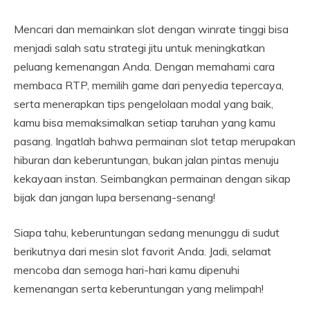
Mencari dan memainkan slot dengan winrate tinggi bisa
menjadi salah satu strategi jitu untuk meningkatkan
peluang kemenangan Anda. Dengan memahami cara
membaca RTP, memilih game dari penyedia tepercaya,
serta menerapkan tips pengelolaan modal yang baik,
kamu bisa memaksimalkan setiap taruhan yang kamu
pasang. Ingatlah bahwa permainan slot tetap merupakan
hiburan dan keberuntungan, bukan jalan pintas menuju
kekayaan instan. Seimbangkan permainan dengan sikap
bijak dan jangan lupa bersenang-senang!
Siapa tahu, keberuntungan sedang menunggu di sudut
berikutnya dari mesin slot favorit Anda. Jadi, selamat
mencoba dan semoga hari-hari kamu dipenuhi
kemenangan serta keberuntungan yang melimpah!