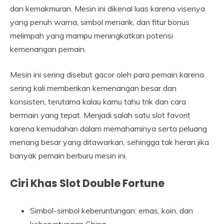
dan kemakmuran. Mesin ini dikenal luas karena visenya
yang penuh warna, simbol menarik, dan fitur bonus
melimpah yang mampu meningkatkan potensi
kemenangan pemain.
Mesin ini sering disebut gacor oleh para pemain karena
sering kali memberikan kemenangan besar dan
konsisten, terutama kalau kamu tahu trik dan cara
bermain yang tepat. Menjadi salah satu slot favorit
karena kemudahan dalam memahaminya serta peluang
menang besar yang ditawarkan, sehingga tak heran jika
banyak pemain berburu mesin ini.
Ciri Khas Slot Double Fortune
Simbol-simbol keberuntungan: emas, koin, dan