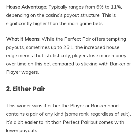
House Advantage:
Typically ranges from 6% to 11%,
depending on the casino’s payout structure. This is
significantly higher than the main game bets.
What It Means:
While the Perfect Pair offers tempting
payouts, sometimes up to 25:1, the increased house
edge means that, statistically, players lose more money
over time on this bet compared to sticking with Banker or
Player wagers.
2. Either Pair
This wager wins if either the Player or Banker hand
contains a pair of any kind (same rank, regardless of suit).
It’s a bit easier to hit than Perfect Pair but comes with
lower payouts.