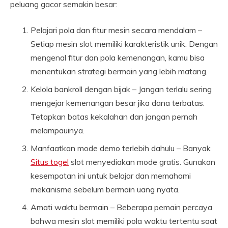
peluang gacor semakin besar:
Pelajari pola dan fitur mesin secara mendalam –
Setiap mesin slot memiliki karakteristik unik. Dengan
mengenal fitur dan pola kemenangan, kamu bisa
menentukan strategi bermain yang lebih matang.
Kelola bankroll dengan bijak – Jangan terlalu sering
mengejar kemenangan besar jika dana terbatas.
Tetapkan batas kekalahan dan jangan pernah
melampauinya.
Manfaatkan mode demo terlebih dahulu – Banyak
Situs togel
slot menyediakan mode gratis. Gunakan
kesempatan ini untuk belajar dan memahami
mekanisme sebelum bermain uang nyata.
Amati waktu bermain – Beberapa pemain percaya
bahwa mesin slot memiliki pola waktu tertentu saat