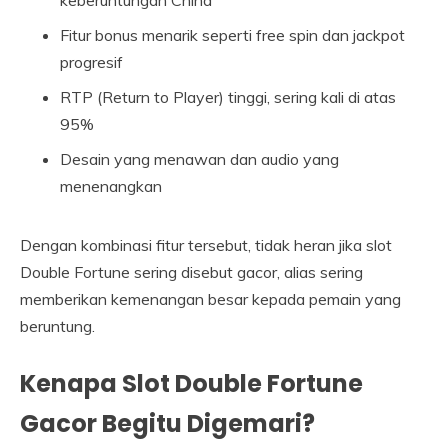
keberuntungan China
Fitur bonus menarik seperti free spin dan jackpot
progresif
RTP (Return to Player) tinggi, sering kali di atas
95%
Desain yang menawan dan audio yang
menenangkan
Dengan kombinasi fitur tersebut, tidak heran jika slot
Double Fortune sering disebut gacor, alias sering
memberikan kemenangan besar kepada pemain yang
beruntung.
Kenapa Slot Double Fortune
Gacor Begitu Digemari?