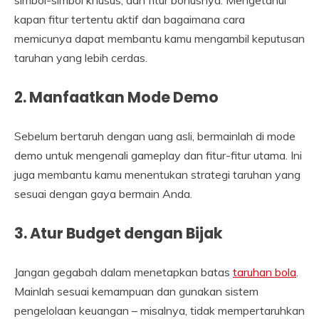
simbol-simbol khusus, dan fitur bonusnya. Mengetahui
kapan fitur tertentu aktif dan bagaimana cara
memicunya dapat membantu kamu mengambil keputusan
taruhan yang lebih cerdas.
2. Manfaatkan Mode Demo
Sebelum bertaruh dengan uang asli, bermainlah di mode
demo untuk mengenali gameplay dan fitur-fitur utama. Ini
juga membantu kamu menentukan strategi taruhan yang
sesuai dengan gaya bermain Anda.
3. Atur Budget dengan Bijak
Jangan gegabah dalam menetapkan batas
taruhan bola
.
Mainlah sesuai kemampuan dan gunakan sistem
pengelolaan keuangan – misalnya, tidak mempertaruhkan