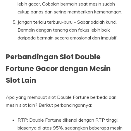
lebih gacor. Cobalah bermain saat mesin sudah
cukup panas dan sering memberikan kemenangan.
Jangan terlalu terburu-buru – Sabar adalah kunci.
Bermain dengan tenang dan fokus lebih baik
daripada bermain secara emosional dan impulsif.
Perbandingan Slot Double
Fortune Gacor dengan Mesin
Slot Lain
Apa yang membuat slot Double Fortune berbeda dari
mesin slot lain? Berikut perbandingannya:
RTP: Double Fortune dikenal dengan RTP tinggi,
biasanya di atas 95%, sedangkan beberapa mesin