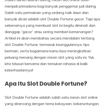
menjadi primadona bagi banyak penggemar judi daring.
Salah satu permainan yang sedang naik daun dan
banyak dicari adalah slot Double Fortune gacor. Tapi apa
sebenarnya yang membuat slot ini begitu diminati dan
dianggap “gacor” atau sering memberi kemenangan?
Artikel ini akan membahas secara mendalam tentang
slot Double Fortune, termasuk keunggulannya, tips
bermain, serta bagaimana kamu bisa meningkatkan
peluang menang dengan mesin slot yang satu ini. Yuk,
kita telusuri bersama dan temukan rahasia di balik
keberhasilannya!
Apa Itu Slot Double Fortune?
Slot Double Fortune adalah salah satu mesin slot online
yang dirancang dengan tema kekayaan, keberuntungan,