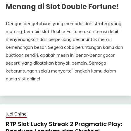
Menang di Slot Double Fortune!
Dengan pengetahuan yang memadai dan strategi yang
matang, bermain slot Double Fortune akan terasa lebih
menyenangkan dan berpeluang besar untuk meraih
kemenangan besar. Segera coba peruntungan kamu dan
buktikan sendiri, apakah mesin ini benar-benar gacor
seperti yang dikatakan banyak pemain. Semoga
keberuntungan selalu menyertai langkah kamu dalam
dunia slot online!
Judi Online
RTP Slot Lucky Streak 2 Pragmatic Play: