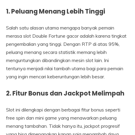
1. Peluang Menang Lebih Tinggi
Salah satu alasan utama mengapa banyak pemain
merasa slot Double Fortune gacor adalah karena tingkat
pengembalian yang tinggi. Dengan RTP di atas 95%,
peluang menang secara statistik memang lebih
menguntungkan dibandingkan mesin slot lain. Ini
tentunya menjadi nilai tambah utama bagi para pemain
yang ingin mencari keberuntungan lebih besar.
2. Fitur Bonus dan Jackpot Melimpah
Slot ini dilengkapi dengan berbagai fitur bonus seperti
free spin dan mini game yang menawarkan peluang
menang tambahan. Tidak hanya itu, jackpot progresif
yang bisa dimenangkan kapan saja menambah daya