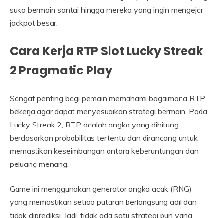
suka bermain santai hingga mereka yang ingin mengejar
jackpot besar.
Cara Kerja RTP Slot Lucky Streak
2 Pragmatic Play
Sangat penting bagi pemain memahami bagaimana RTP
bekerja agar dapat menyesuaikan strategi bermain. Pada
Lucky Streak 2, RTP adalah angka yang dihitung
berdasarkan probabilitas tertentu dan dirancang untuk
memastikan keseimbangan antara keberuntungan dan
peluang menang.
Game ini menggunakan generator angka acak (RNG)
yang memastikan setiap putaran berlangsung adil dan
tidak diprediksi. Jadi, tidak ada satu strategi pun yang