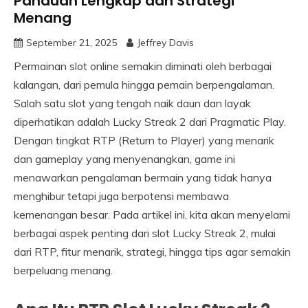
Panduan Lengkap dan Strategi
Menang
September 21, 2025
Jeffrey Davis
Permainan slot online semakin diminati oleh berbagai
kalangan, dari pemula hingga pemain berpengalaman.
Salah satu slot yang tengah naik daun dan layak
diperhatikan adalah Lucky Streak 2 dari Pragmatic Play.
Dengan tingkat RTP (Return to Player) yang menarik
dan gameplay yang menyenangkan, game ini
menawarkan pengalaman bermain yang tidak hanya
menghibur tetapi juga berpotensi membawa
kemenangan besar. Pada artikel ini, kita akan menyelami
berbagai aspek penting dari slot Lucky Streak 2, mulai
dari RTP, fitur menarik, strategi, hingga tips agar semakin
berpeluang menang.