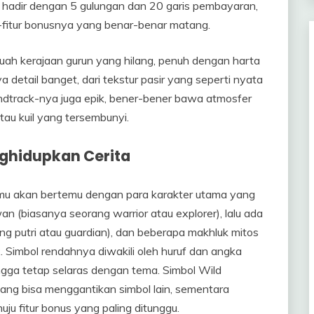
ri hadir dengan 5 gulungan dan 20 garis pembayaran,
ur-fitur bonusnya yang benar-benar matang.
uah kerajaan gurun yang hilang, penuh dengan harta
a detail banget, dari tekstur pasir yang seperti nyata
ndtrack-nya juga epik, bener-bener bawa atmosfer
tau kuil yang tersembunyi.
ghidupkan Cerita
amu akan bertemu dengan para karakter utama yang
wan (biasanya seorang warrior atau explorer), lalu ada
g putri atau guardian), dan beberapa makhluk mitos
. Simbol rendahnya diwakili oleh huruf dan angka
ngga tetap selaras dengan tema. Simbol Wild
ang bisa menggantikan simbol lain, sementara
ju fitur bonus yang paling ditunggu.