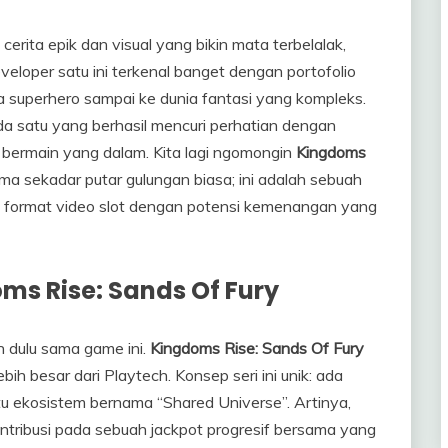
erita epik dan visual yang bikin mata terbelalak,
veloper satu ini terkenal banget dengan portofolio
 superhero sampai ke dunia fantasi yang kompleks.
da satu yang berhasil mencuri perhatian dengan
a bermain yang dalam. Kita lagi ngomongin
Kingdoms
cuma sekadar putar gulungan biasa; ini adalah sebuah
 format video slot dengan potensi kemenangan yang
ms Rise: Sands Of Fury
an dulu sama game ini.
Kingdoms Rise: Sands Of Fury
bih besar dari Playtech. Konsep seri ini unik: ada
u ekosistem bernama “Shared Universe”. Artinya,
ontribusi pada sebuah jackpot progresif bersama yang