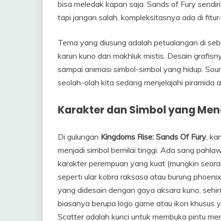
bisa meledak kapan saja. Sands of Fury sendi
tapi jangan salah, kompleksitasnya ada di fit
Tema yang diusung adalah petualangan di seb
karun kuno dan makhluk mistis. Desain grafisny
sampai animasi simbol-simbol yang hidup. Sou
seolah-olah kita sedang menjelajahi piramida a
Karakter dan Simbol yang Men
Di gulungan
Kingdoms Rise: Sands Of Fury
, k
menjadi simbol bernilai tinggi. Ada sang pahla
karakter perempuan yang kuat (mungkin seoran
seperti ular kobra raksasa atau burung phoenix
yang didesain dengan gaya aksara kuno, sehi
biasanya berupa logo game atau ikon khusus y
Scatter adalah kunci untuk membuka pintu menu