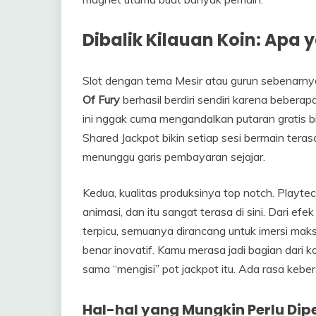
Dibalik Kilauan Koin: Apa 
Slot dengan tema Mesir atau gurun sebenarny
Of Fury
berhasil berdiri sendiri karena beber
ini nggak cuma mengandalkan putaran gratis b
Shared Jackpot bikin setiap sesi bermain teras
menunggu garis pembayaran sejajar.
Kedua, kualitas produksinya top notch. Playtec
animasi, dan itu sangat terasa di sini. Dari ef
terpicu, semuanya dirancang untuk imersi maks
benar inovatif. Kamu merasa jadi bagian dari 
sama “mengisi” pot jackpot itu. Ada rasa kebe
Hal-hal yang Mungkin Perlu Di