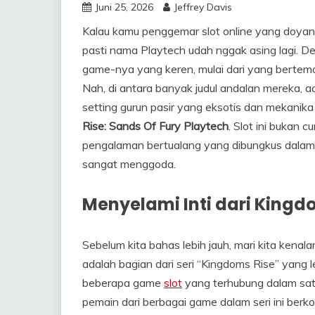
Juni 25, 2026
Jeffrey Davis
Kalau kamu penggemar slot online yang doyan c
pasti nama Playtech udah nggak asing lagi. De
game-nya yang keren, mulai dari yang bertema
Nah, di antara banyak judul andalan mereka, a
setting gurun pasir yang eksotis dan mekanik
Rise: Sands Of Fury Playtech
. Slot ini bukan 
pengalaman bertualang yang dibungkus dalam
sangat menggoda.
Menyelami Inti dari Kingdo
Sebelum kita bahas lebih jauh, mari kita kenal
adalah bagian dari seri “Kingdoms Rise” yang le
beberapa game
slot
yang terhubung dalam sat
pemain dari berbagai game dalam seri ini berk