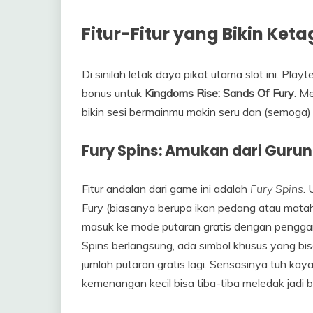
Fitur-Fitur yang Bikin Ket
Di sinilah letak daya pikat utama slot ini. P
bonus untuk
Kingdoms Rise: Sands Of Fury
. M
bikin sesi bermainmu makin seru dan (semoga
Fury Spins: Amukan dari Gurun
Fitur andalan dari game ini adalah
Fury Spins
.
Fury (biasanya berupa ikon pedang atau mataha
masuk ke mode putaran gratis dengan penggan
Spins berlangsung, ada simbol khusus yang bi
jumlah putaran gratis lagi. Sensasinya tuh kayak
kemenangan kecil bisa tiba-tiba meledak jadi b