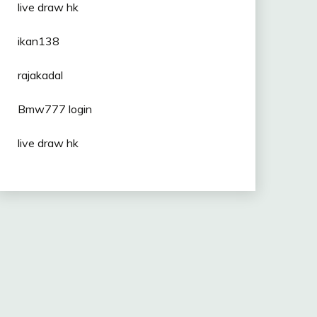
live draw hk
ikan138
rajakadal
Bmw777 login
live draw hk