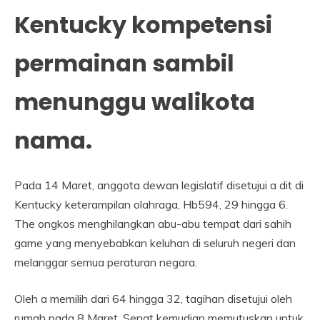
Kentucky kompetensi
permainan sambil
menunggu walikota
nama.
Pada 14 Maret, anggota dewan legislatif disetujui a dit di
Kentucky keterampilan olahraga, Hb594, 29 hingga 6.
The ongkos menghilangkan abu-abu tempat dari sahih
game yang menyebabkan keluhan di seluruh negeri dan
melanggar semua peraturan negara.
Oleh a memilih dari 64 hingga 32, tagihan disetujui oleh
rumah pada 8 Maret. Senat kemudian memutuskan untuk