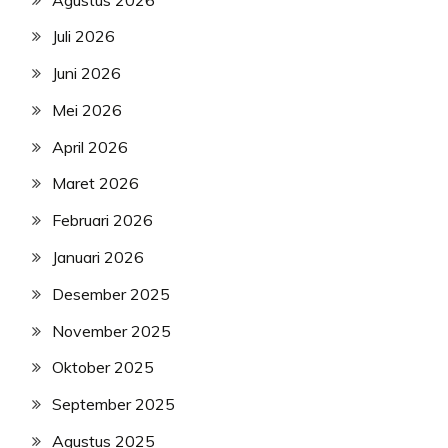
Juli 2026
Juni 2026
Mei 2026
April 2026
Maret 2026
Februari 2026
Januari 2026
Desember 2025
November 2025
Oktober 2025
September 2025
Agustus 2025