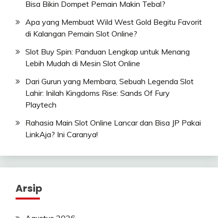
Bisa Bikin Dompet Pemain Makin Tebal?
Apa yang Membuat Wild West Gold Begitu Favorit
di Kalangan Pemain Slot Online?
Slot Buy Spin: Panduan Lengkap untuk Menang
Lebih Mudah di Mesin Slot Online
Dari Gurun yang Membara, Sebuah Legenda Slot
Lahir: Inilah Kingdoms Rise: Sands Of Fury
Playtech
Rahasia Main Slot Online Lancar dan Bisa JP Pakai
LinkAja? Ini Caranya!
Arsip
Agustus 2026