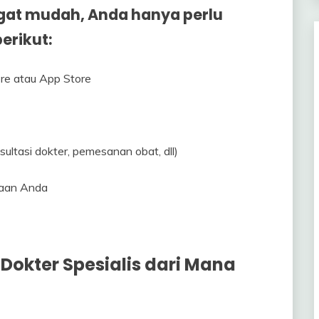
at mudah, Anda hanya perlu
erikut:
ore atau App Store
sultasi dokter, pemesanan obat, dll)
iaan Anda
Dokter Spesialis dari Mana