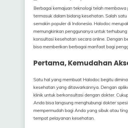
Berbagai kemajuan teknologi telah membawa p
termasuk dalam bidang kesehatan. Salah satu 
semakin populer di Indonesia. Halodoc merupa
memungkinkan penggunanya untuk terhubung 
konsultasi kesehatan secara online. Dengan be
bisa memberikan berbagai manfaat bagi peng
Pertama, Kemudahan Aks
Satu hal yang membuat Halodoc begitu dimin
kesehatan yang ditawarkannya. Dengan aplikasi 
klinik untuk berkonsultasi dengan dokter. Cuk
Anda bisa langsung menghubungi dokter spesia
mempermudah bagi Anda yang sibuk atau tinggal
tempat pelayanan kesehatan.