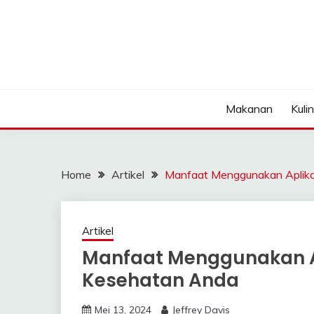
Skip
to
content
Makanan
Kuli
Home
Artikel
Manfaat Menggunakan Aplika
Artikel
Manfaat Menggunakan A
Kesehatan Anda
Mei 13, 2024
Jeffrey Davis