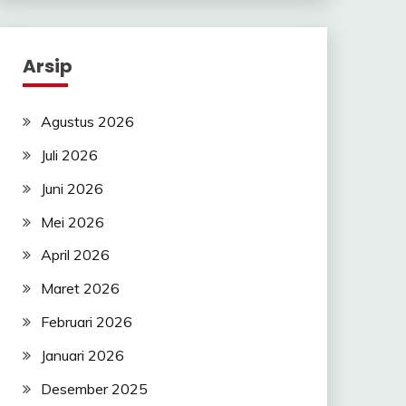
Arsip
Agustus 2026
Juli 2026
Juni 2026
Mei 2026
April 2026
Maret 2026
Februari 2026
Januari 2026
Desember 2025