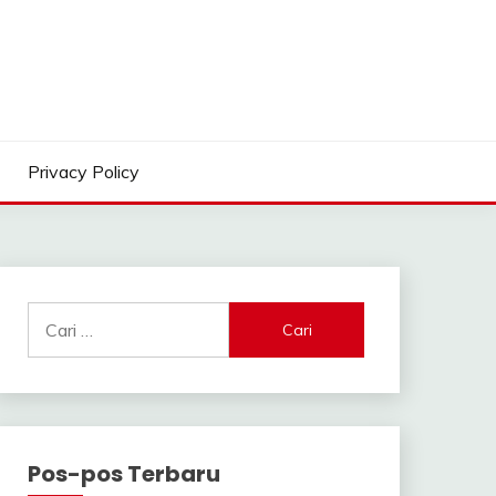
Privacy Policy
Cari
untuk:
Pos-pos Terbaru