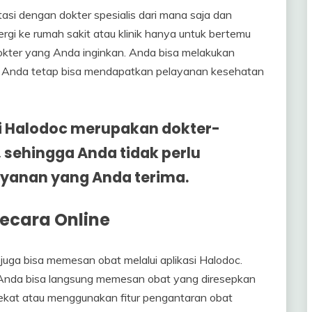
si dengan dokter spesialis dari mana saja dan
pergi ke rumah sakit atau klinik hanya untuk bertemu
 dokter yang Anda inginkan. Anda bisa melakukan
gga Anda tetap bisa mendapatkan pelayanan kesehatan
di Halodoc merupakan dokter-
, sehingga Anda tidak perlu
ayanan yang Anda terima.
ecara Online
 juga bisa memesan obat melalui aplikasi Halodoc.
 Anda bisa langsung memesan obat yang diresepkan
rdekat atau menggunakan fitur pengantaran obat