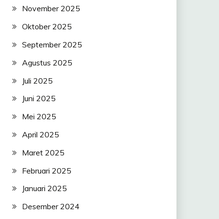
November 2025
Oktober 2025
September 2025
Agustus 2025
Juli 2025
Juni 2025
Mei 2025
April 2025
Maret 2025
Februari 2025
Januari 2025
Desember 2024