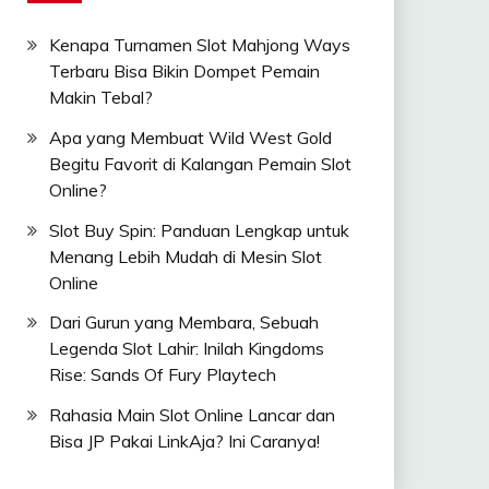
Kenapa Turnamen Slot Mahjong Ways
Terbaru Bisa Bikin Dompet Pemain
Makin Tebal?
Apa yang Membuat Wild West Gold
Begitu Favorit di Kalangan Pemain Slot
Online?
Slot Buy Spin: Panduan Lengkap untuk
Menang Lebih Mudah di Mesin Slot
Online
Dari Gurun yang Membara, Sebuah
Legenda Slot Lahir: Inilah Kingdoms
Rise: Sands Of Fury Playtech
Rahasia Main Slot Online Lancar dan
Bisa JP Pakai LinkAja? Ini Caranya!