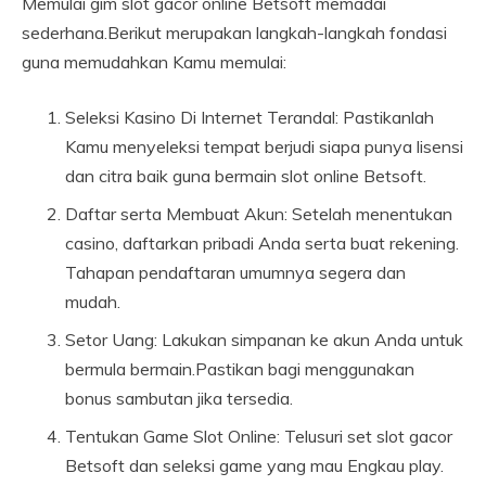
Memulai gim slot gacor online Betsoft memadai
sederhana.Berikut merupakan langkah-langkah fondasi
guna memudahkan Kamu memulai:
Seleksi Kasino Di Internet Terandal: Pastikanlah
Kamu menyeleksi tempat berjudi siapa punya lisensi
dan citra baik guna bermain slot online Betsoft.
Daftar serta Membuat Akun: Setelah menentukan
casino, daftarkan pribadi Anda serta buat rekening.
Tahapan pendaftaran umumnya segera dan
mudah.
Setor Uang: Lakukan simpanan ke akun Anda untuk
bermula bermain.Pastikan bagi menggunakan
bonus sambutan jika tersedia.
Tentukan Game Slot Online: Telusuri set slot gacor
Betsoft dan seleksi game yang mau Engkau play.