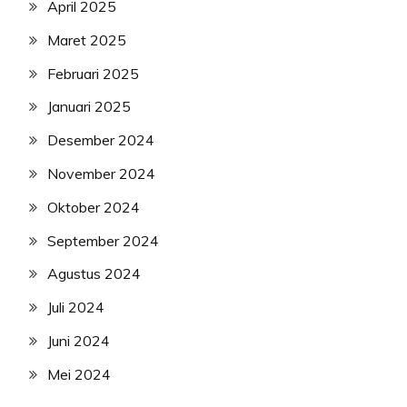
April 2025
Maret 2025
Februari 2025
Januari 2025
Desember 2024
November 2024
Oktober 2024
September 2024
Agustus 2024
Juli 2024
Juni 2024
Mei 2024