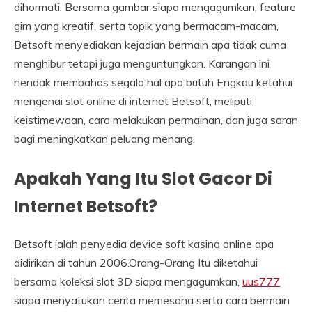
dihormati. Bersama gambar siapa mengagumkan, feature
gim yang kreatif, serta topik yang bermacam-macam,
Betsoft menyediakan kejadian bermain apa tidak cuma
menghibur tetapi juga menguntungkan. Karangan ini
hendak membahas segala hal apa butuh Engkau ketahui
mengenai slot online di internet Betsoft, meliputi
keistimewaan, cara melakukan permainan, dan juga saran
bagi meningkatkan peluang menang.
Apakah Yang Itu Slot Gacor Di
Internet Betsoft?
Betsoft ialah penyedia device soft kasino online apa
didirikan di tahun 2006.Orang-Orang Itu diketahui
bersama koleksi slot 3D siapa mengagumkan,
uus777
siapa menyatukan cerita memesona serta cara bermain