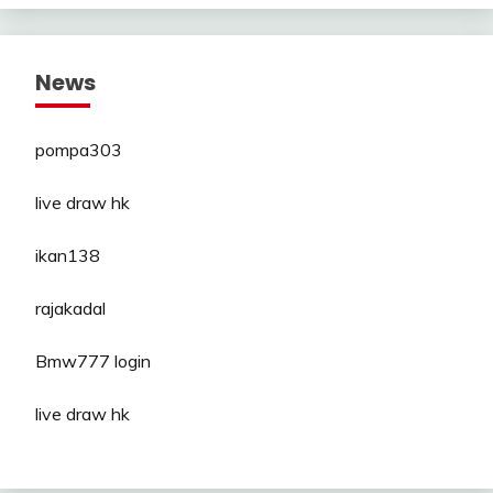
News
pompa303
live draw hk
ikan138
rajakadal
Bmw777 login
live draw hk