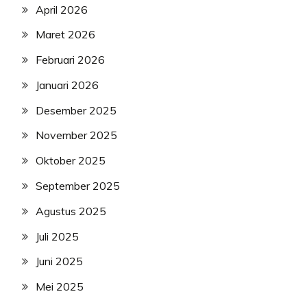
April 2026
Maret 2026
Februari 2026
Januari 2026
Desember 2025
November 2025
Oktober 2025
September 2025
Agustus 2025
Juli 2025
Juni 2025
Mei 2025