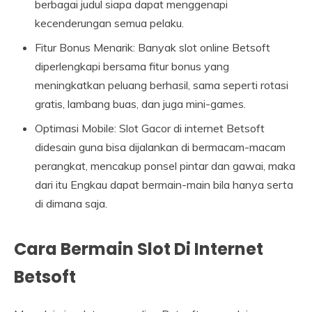
berbagai judul siapa dapat menggenapi
kecenderungan semua pelaku.
Fitur Bonus Menarik: Banyak slot online Betsoft
diperlengkapi bersama fitur bonus yang
meningkatkan peluang berhasil, sama seperti rotasi
gratis, lambang buas, dan juga mini-games.
Optimasi Mobile: Slot Gacor di internet Betsoft
didesain guna bisa dijalankan di bermacam-macam
perangkat, mencakup ponsel pintar dan gawai, maka
dari itu Engkau dapat bermain-main bila hanya serta
di dimana saja.
Cara Bermain Slot Di Internet
Betsoft