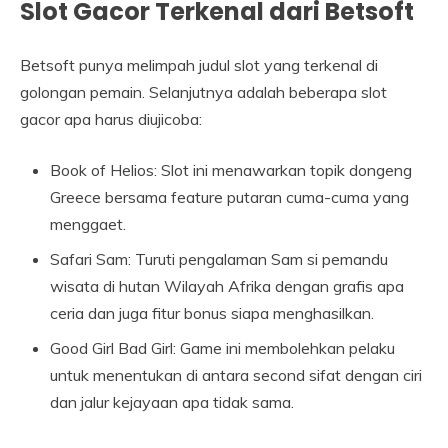
Slot Gacor Terkenal dari Betsoft
Betsoft punya melimpah judul slot yang terkenal di
golongan pemain. Selanjutnya adalah beberapa slot
gacor apa harus diujicoba:
Book of Helios: Slot ini menawarkan topik dongeng
Greece bersama feature putaran cuma-cuma yang
menggaet.
Safari Sam: Turuti pengalaman Sam si pemandu
wisata di hutan Wilayah Afrika dengan grafis apa
ceria dan juga fitur bonus siapa menghasilkan.
Good Girl Bad Girl: Game ini membolehkan pelaku
untuk menentukan di antara second sifat dengan ciri
dan jalur kejayaan apa tidak sama.