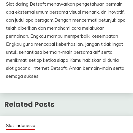
Slot daring Betsoft menawarkan pengetahuan bermain
apa eksternal umum bersama visual menarik, ciri inovatif,
dan judul apa beragam.Dengan mencermati petunjuk apa
telah diberikan dan memahami cara melakukan
permainan, Engkau mampu memperbaiki kesempatan
Engkau guna mencapai keberhasilan. Jangan tidak ingat
untuk senantiasa bermain-main bersama arif serta
menikmati setiap ketika siapa Kamu habiskan di dunia
slot gacor di internet Betsoft. Aman bermain-main serta
semoga sukses!
Related Posts
Slot Indonesia