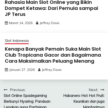
Rahasia Main Slot Online yang Bikin
Dompet Ketawa: Dari Pemula sampai
JP Terus
Maret 14, 2026
Jeffrey Davis
Slot Indonesia
Kenapa Banyak Pemain Suka Main Slot
Club Tropicana Gacor dan Bagaimana
Cara Maksimalkan Peluang Menang
Januari 27, 2026
Jeffrey Davis
Navigasi
Previous:
Next:
Slot Online Spadegaming
Habanero Hot Hot Fruit:
pos
Berbunyi Nyaring: Panduan
Keunikan dan juga
Lengkap guna Partisipan
Manfaatnya