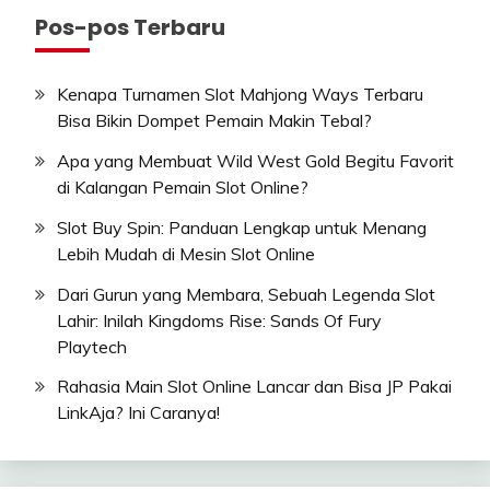
Pos-pos Terbaru
Kenapa Turnamen Slot Mahjong Ways Terbaru
Bisa Bikin Dompet Pemain Makin Tebal?
Apa yang Membuat Wild West Gold Begitu Favorit
di Kalangan Pemain Slot Online?
Slot Buy Spin: Panduan Lengkap untuk Menang
Lebih Mudah di Mesin Slot Online
Dari Gurun yang Membara, Sebuah Legenda Slot
Lahir: Inilah Kingdoms Rise: Sands Of Fury
Playtech
Rahasia Main Slot Online Lancar dan Bisa JP Pakai
LinkAja? Ini Caranya!