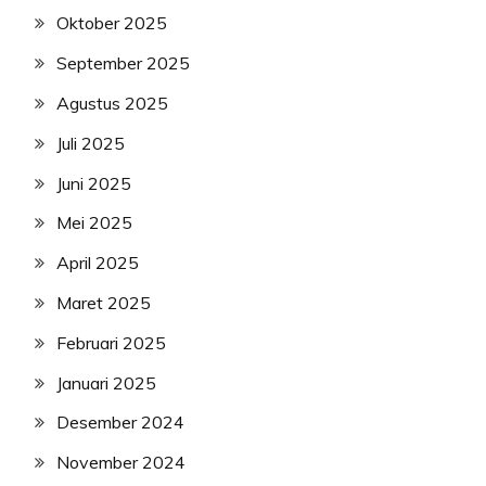
Oktober 2025
September 2025
Agustus 2025
Juli 2025
Juni 2025
Mei 2025
April 2025
Maret 2025
Februari 2025
Januari 2025
Desember 2024
November 2024