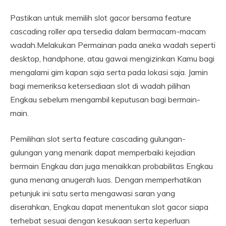
Pastikan untuk memilih slot gacor bersama feature
cascading roller apa tersedia dalam bermacam-macam
wadah.Melakukan Permainan pada aneka wadah seperti
desktop, handphone, atau gawai mengizinkan Kamu bagi
mengalami gim kapan saja serta pada lokasi saja. Jamin
bagi memeriksa ketersediaan slot di wadah pilihan
Engkau sebelum mengambil keputusan bagi bermain-
main.
Pemilihan slot serta feature cascading gulungan-
gulungan yang menarik dapat memperbaiki kejadian
bermain Engkau dan juga menaikkan probabilitas Engkau
guna menang anugerah luas. Dengan memperhatikan
petunjuk ini satu serta mengawasi saran yang
diserahkan, Engkau dapat menentukan slot gacor siapa
terhebat sesuai dengan kesukaan serta keperluan