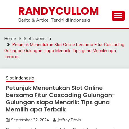
Skip
RANDYCULLOM
to
content
Berita & Artikel Terkini di Indonesia
Home
Slot Indonesia
Petunjuk Menentukan Slot Online bersama Fitur Cascading
Gulungan-Gulungan siapa Menarik: Tips guna Memilih apa
Terbaik
Slot Indonesia
Petunjuk Menentukan Slot Online
bersama Fitur Cascading Gulungan-
Gulungan siapa Menarik: Tips guna
Memilih apa Terbaik
September 22, 2024
Jeffrey Davis