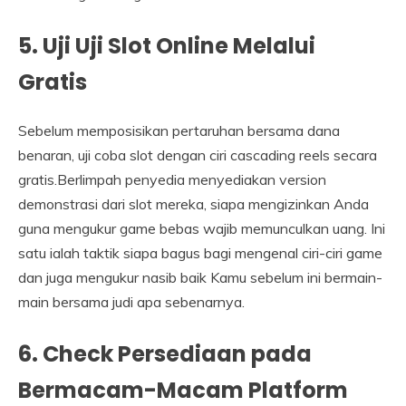
5. Uji Uji Slot Online Melalui
Gratis
Sebelum memposisikan pertaruhan bersama dana
benaran, uji coba slot dengan ciri cascading reels secara
gratis.Berlimpah penyedia menyediakan version
demonstrasi dari slot mereka, siapa mengizinkan Anda
guna mengukur game bebas wajib memunculkan uang. Ini
satu ialah taktik siapa bagus bagi mengenal ciri-ciri game
dan juga mengukur nasib baik Kamu sebelum ini bermain-
main bersama judi apa sebenarnya.
6. Check Persediaan pada
Bermacam-Macam Platform