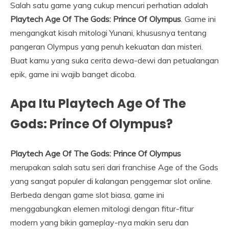
Salah satu game yang cukup mencuri perhatian adalah
Playtech Age Of The Gods: Prince Of Olympus
. Game ini
mengangkat kisah mitologi Yunani, khususnya tentang
pangeran Olympus yang penuh kekuatan dan misteri.
Buat kamu yang suka cerita dewa-dewi dan petualangan
epik, game ini wajib banget dicoba.
Apa Itu Playtech Age Of The
Gods: Prince Of Olympus?
Playtech Age Of The Gods: Prince Of Olympus
merupakan salah satu seri dari franchise Age of the Gods
yang sangat populer di kalangan penggemar slot online.
Berbeda dengan game slot biasa, game ini
menggabungkan elemen mitologi dengan fitur-fitur
modern yang bikin gameplay-nya makin seru dan