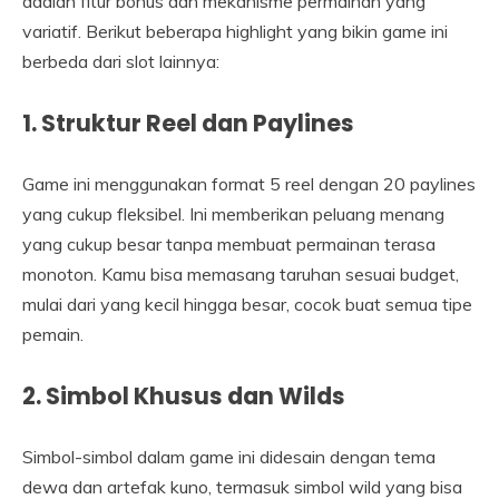
adalah fitur bonus dan mekanisme permainan yang
variatif. Berikut beberapa highlight yang bikin game ini
berbeda dari slot lainnya:
1. Struktur Reel dan Paylines
Game ini menggunakan format 5 reel dengan 20 paylines
yang cukup fleksibel. Ini memberikan peluang menang
yang cukup besar tanpa membuat permainan terasa
monoton. Kamu bisa memasang taruhan sesuai budget,
mulai dari yang kecil hingga besar, cocok buat semua tipe
pemain.
2. Simbol Khusus dan Wilds
Simbol-simbol dalam game ini didesain dengan tema
dewa dan artefak kuno, termasuk simbol wild yang bisa