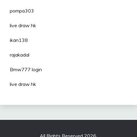
pompa303
live draw hk
ikan138
rajakadal
Bmw777 login
live draw hk
All Rights Reserved 2026.