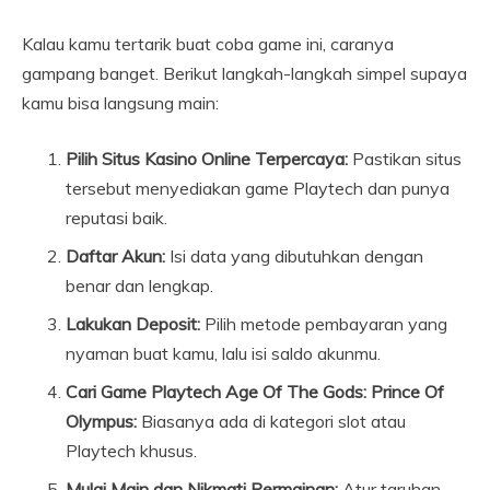
Kalau kamu tertarik buat coba game ini, caranya
gampang banget. Berikut langkah-langkah simpel supaya
kamu bisa langsung main:
Pilih Situs Kasino Online Terpercaya:
Pastikan situs
tersebut menyediakan game Playtech dan punya
reputasi baik.
Daftar Akun:
Isi data yang dibutuhkan dengan
benar dan lengkap.
Lakukan Deposit:
Pilih metode pembayaran yang
nyaman buat kamu, lalu isi saldo akunmu.
Cari Game Playtech Age Of The Gods: Prince Of
Olympus:
Biasanya ada di kategori slot atau
Playtech khusus.
Mulai Main dan Nikmati Permainan:
Atur taruhan,