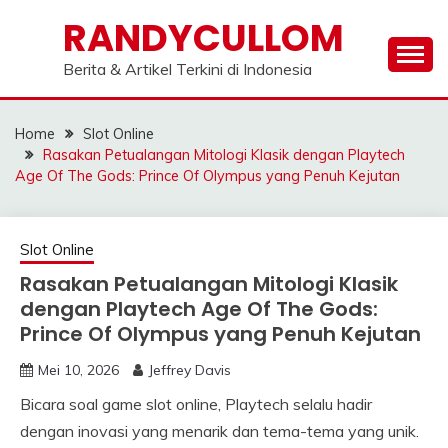
Skip
RANDYCULLOM
to
content
Berita & Artikel Terkini di Indonesia
Home
Slot Online
Rasakan Petualangan Mitologi Klasik dengan Playtech
Age Of The Gods: Prince Of Olympus yang Penuh Kejutan
Slot Online
Rasakan Petualangan Mitologi Klasik
dengan Playtech Age Of The Gods:
Prince Of Olympus yang Penuh Kejutan
Mei 10, 2026
Jeffrey Davis
Bicara soal game slot online, Playtech selalu hadir
dengan inovasi yang menarik dan tema-tema yang unik.