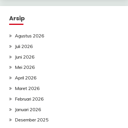
Arsip
Agustus 2026
Juli 2026
Juni 2026
Mei 2026
April 2026
Maret 2026
Februari 2026
Januari 2026
Desember 2025