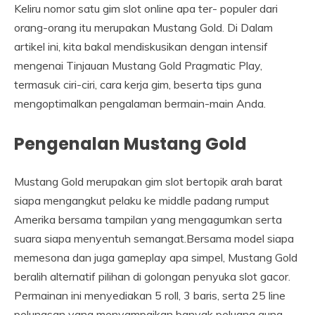
Keliru nomor satu gim slot online apa ter- populer dari
orang-orang itu merupakan Mustang Gold. Di Dalam
artikel ini, kita bakal mendiskusikan dengan intensif
mengenai Tinjauan Mustang Gold Pragmatic Play,
termasuk ciri-ciri, cara kerja gim, beserta tips guna
mengoptimalkan pengalaman bermain-main Anda.
Pengenalan Mustang Gold
Mustang Gold merupakan gim slot bertopik arah barat
siapa mengangkut pelaku ke middle padang rumput
Amerika bersama tampilan yang mengagumkan serta
suara siapa menyentuh semangat.Bersama model siapa
memesona dan juga gameplay apa simpel, Mustang Gold
beralih alternatif pilihan di golongan penyuka slot gacor.
Permainan ini menyediakan 5 roll, 3 baris, serta 25 line
pelunasan yang menyampaikan banyak peluang guna