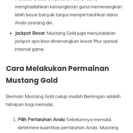
menghadiahkan kemungkinan guna memenangkan
lebih besar banyak tanpa mempertaruhkan dana
Anda seorang diri.
Jackpot Besar:
Mustang Gold juga menyediakan
jackpot apa bisa dimenangkan lewat fitur spesial
internal game.
Cara Melakukan Permainan
Mustang Gold
Bermain Mustang Gold cukup mudah.Beriringan adalah
tahapan bagi memulai:
Pilih Pertaruhan Anda:
Sebelumnya memulai,
determine kuantitas pertaruhan Anda. Mustang