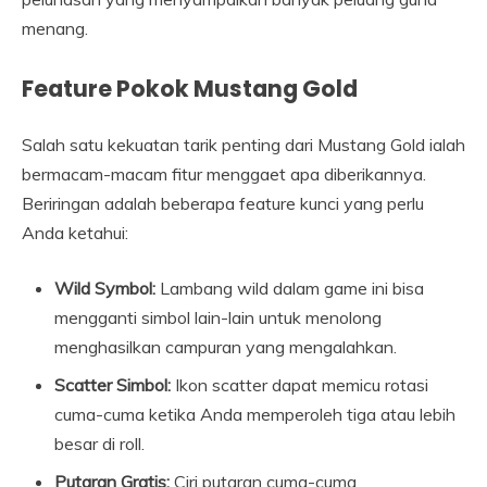
menang.
Feature Pokok Mustang Gold
Salah satu kekuatan tarik penting dari Mustang Gold ialah
bermacam-macam fitur menggaet apa diberikannya.
Beriringan adalah beberapa feature kunci yang perlu
Anda ketahui:
Wild Symbol:
Lambang wild dalam game ini bisa
mengganti simbol lain-lain untuk menolong
menghasilkan campuran yang mengalahkan.
Scatter Simbol:
Ikon scatter dapat memicu rotasi
cuma-cuma ketika Anda memperoleh tiga atau lebih
besar di roll.
Putaran Gratis:
Ciri putaran cuma-cuma