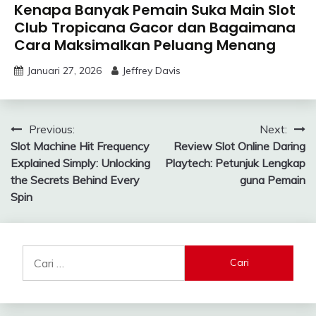
Kenapa Banyak Pemain Suka Main Slot
Club Tropicana Gacor dan Bagaimana
Cara Maksimalkan Peluang Menang
Januari 27, 2026
Jeffrey Davis
Navigasi
Previous:
Next:
Slot Machine Hit Frequency
Review Slot Online Daring
pos
Explained Simply: Unlocking
Playtech: Petunjuk Lengkap
the Secrets Behind Every
guna Pemain
Spin
Cari
untuk: