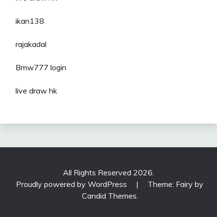
ikan138
rajakadal
Bmw777 login
live draw hk
All Rights Reserved 2026.
Proudly powered by WordPress
|
Theme: Fairy by
Candid Themes
.