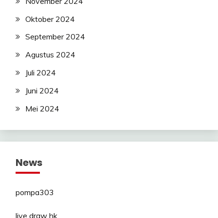
November 2024
Oktober 2024
September 2024
Agustus 2024
Juli 2024
Juni 2024
Mei 2024
News
pompa303
live draw hk