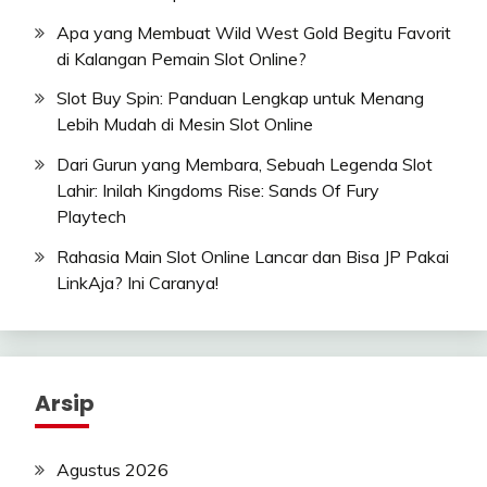
Apa yang Membuat Wild West Gold Begitu Favorit
di Kalangan Pemain Slot Online?
Slot Buy Spin: Panduan Lengkap untuk Menang
Lebih Mudah di Mesin Slot Online
Dari Gurun yang Membara, Sebuah Legenda Slot
Lahir: Inilah Kingdoms Rise: Sands Of Fury
Playtech
Rahasia Main Slot Online Lancar dan Bisa JP Pakai
LinkAja? Ini Caranya!
Arsip
Agustus 2026