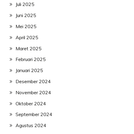
Juli 2025
Juni 2025
Mei 2025
April 2025
Maret 2025
Februari 2025
Januari 2025
Desember 2024
November 2024
Oktober 2024
September 2024
Agustus 2024