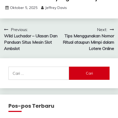
Oktober 5, 2025
Jeffrey Davis
Navigasi
Previous:
Next:
Wild Luchador – Ulasan Dan
Tips Menggunakan Nomor
pos
Panduan Situs Mesin Slot
Ritual ataupun Mimpi dalam
Ambslot
Lotere Online
Cari
untuk:
Pos-pos Terbaru