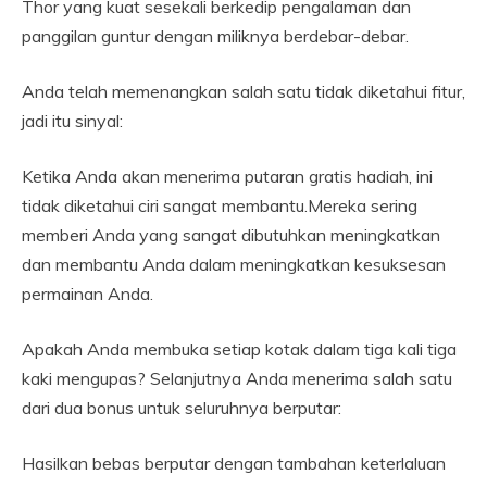
Thor yang kuat sesekali berkedip pengalaman dan
panggilan guntur dengan miliknya berdebar-debar.
Anda telah memenangkan salah satu tidak diketahui fitur,
jadi itu sinyal:
Ketika Anda akan menerima putaran gratis hadiah, ini
tidak diketahui ciri sangat membantu.Mereka sering
memberi Anda yang sangat dibutuhkan meningkatkan
dan membantu Anda dalam meningkatkan kesuksesan
permainan Anda.
Apakah Anda membuka setiap kotak dalam tiga kali tiga
kaki mengupas? Selanjutnya Anda menerima salah satu
dari dua bonus untuk seluruhnya berputar:
Hasilkan bebas berputar dengan tambahan keterlaluan