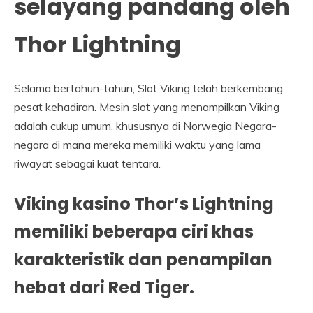
selayang pandang oleh
Thor Lightning
Selama bertahun-tahun, Slot Viking telah berkembang
pesat kehadiran. Mesin slot yang menampilkan Viking
adalah cukup umum, khususnya di Norwegia Negara-
negara di mana mereka memiliki waktu yang lama
riwayat sebagai kuat tentara.
Viking kasino Thor’s Lightning
memiliki beberapa ciri khas
karakteristik dan penampilan
hebat dari Red Tiger.