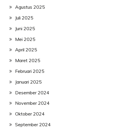
Agustus 2025
Juli 2025
Juni 2025
Mei 2025
April 2025
Maret 2025
Februari 2025
Januari 2025
Desember 2024
November 2024
Oktober 2024
September 2024