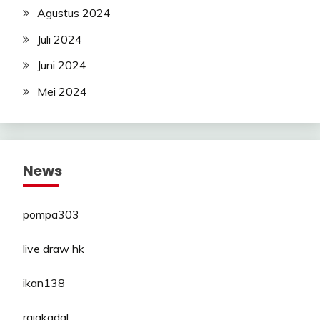
Agustus 2024
Juli 2024
Juni 2024
Mei 2024
News
pompa303
live draw hk
ikan138
rajakadal