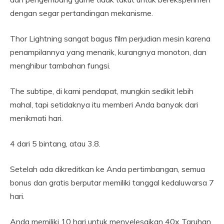
dengan segar pertandingan mekanisme.
Thor Lightning sangat bagus film perjudian mesin karena
penampilannya yang menarik, kurangnya monoton, dan
menghibur tambahan fungsi.
The subtipe, di kami pendapat, mungkin sedikit lebih
mahal, tapi setidaknya itu memberi Anda banyak dari
menikmati hari.
4 dari 5 bintang, atau 3.8.
Setelah ada dikreditkan ke Anda pertimbangan, semua
bonus dan gratis berputar memiliki tanggal kedaluwarsa 7
hari.
Anda memiliki 10 hari untuk menyelesaikan 40x Taruhan