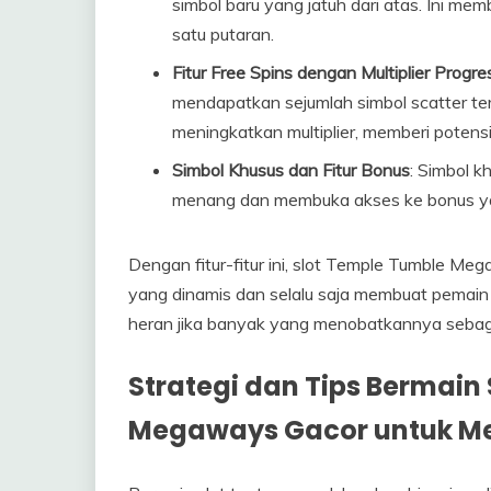
simbol baru yang jatuh dari atas. Ini m
satu putaran.
Fitur Free Spins dengan Multiplier Progre
mendapatkan sejumlah simbol scatter te
meningkatkan multiplier, memberi potens
Simbol Khusus dan Fitur Bonus
: Simbol k
menang dan membuka akses ke bonus ya
Dengan fitur-fitur ini, slot Temple Tumble
yang dinamis dan selalu saja membuat pemain 
heran jika banyak yang menobatkannya seba
Strategi dan Tips Bermain
Megaways Gacor untuk 