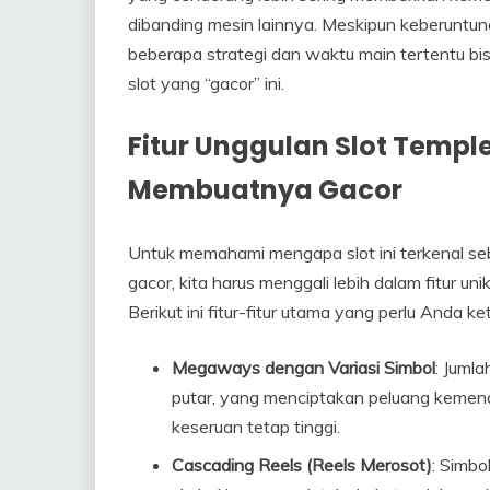
dibanding mesin lainnya. Meskipun keberuntun
beberapa strategi dan waktu main tertentu b
slot yang “gacor” ini.
Fitur Unggulan Slot Temp
Membuatnya Gacor
Untuk memahami mengapa slot ini terkenal s
gacor, kita harus menggali lebih dalam fitur u
Berikut ini fitur-fitur utama yang perlu Anda ke
Megaways dengan Variasi Simbol
: Jumla
putar, yang menciptakan peluang kemen
keseruan tetap tinggi.
Cascading Reels (Reels Merosot)
: Simb