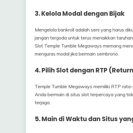
3. Kelola Modal dengan Bijak
Mengelola bankroll adalah seni yang harus dik
jangan tergoda untuk terus menaikkan taruha
Slot Temple Tumble Megaways memang menawar
menguras modal jika bermain sembrono.
4. Pilih Slot dengan RTP (Return
Temple Tumble Megaways memiliki RTP rata-ra
Anda bermain di situs slot terpercaya yang t
terjaga.
5. Main di Waktu dan Situs yan