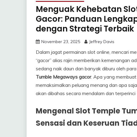
Menguak Kehebatan Slo
Gacor: Panduan Lengka
dengan Strategi Terbaik
November 23, 2025
Jeffrey Davis
Dalam jagat permainan slot online, mencari m
“gacor” alias rajin memberikan kemenangan ad
sedang naik daun dan banyak diburu oleh para 
Tumble Megaways gacor
. Apa yang membuat 
memaksimalkan peluang menang dan apa saja 
akan dibahas secara mendalam dan terperinci di 
Mengenal Slot Temple Tu
Sensasi dan Keseruan Tia