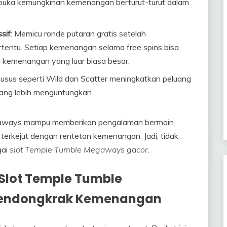
embuka kemungkinan kemenangan berturut-turut dalam
ssif
: Memicu ronde putaran gratis setelah
rtentu. Setiap kemenangan selama free spins bisa
i kemenangan yang luar biasa besar.
husus seperti Wild dan Scatter meningkatkan peluang
ng lebih menguntungkan.
 Megaways mampu memberikan pengalaman bermain
terkejut dengan rentetan kemenangan. Jadi, tidak
gai
slot Temple Tumble Megaways gacor
.
 Slot Temple Tumble
Mendongkrak Kemenangan