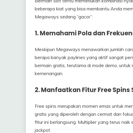
Bermain slot tentu memerlukan kombinasi nyali,
beberapa kiat yang bisa membantu Anda mem
Megaways sedang “gacor”:
1. Memahami Pola dan Frekuens
Meskipun Megaways menawarkan jumlah cara
berapa banyak paylines yang aktif sangat pen
bermain gratis, terutama di mode demo, untu
kemenangan.
2. Manfaatkan Fitur Free Spin
Free spins merupakan momen emas untuk me
gratis yang diperoleh dengan cermat dan foku
fitur ini berlangsung. Multiplier yang terus na
jackpot.