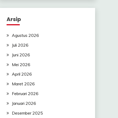
Arsip
Agustus 2026
Juli 2026
Juni 2026
Mei 2026
April 2026
Maret 2026
Februari 2026
Januari 2026
Desember 2025