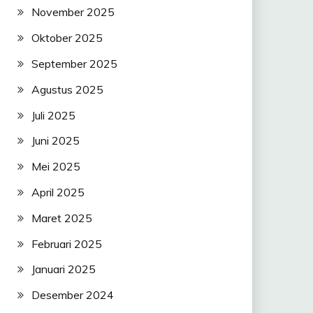
November 2025
Oktober 2025
September 2025
Agustus 2025
Juli 2025
Juni 2025
Mei 2025
April 2025
Maret 2025
Februari 2025
Januari 2025
Desember 2024