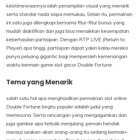
keistimewaannya ialah penampilan visual yang menarik
serta standar nada siapa memukau. Selain itu, permainan
ini satu juga dilengkapi bersama fitur-fitur bonus yang
mudah diaktifkan dan juga bisa menaikkan kesempatan
keberhasilan partisipan. Dengan RTP LIVE (Return to
Player) apa tinggi, partisipan dapat yakin kalau mereka
punya peluang gigantic bagi memperoleh kemenangan
waktu bermain game slot gacor Double Fortune.
Tema yang Menarik
salah satu hal apa menghasilkan permainan slot online
Double Fortune begitu populer adalah judul yang
memesona. Serta rancangan yang mengagumkan dan
juga gambar apa terbaik menjulang, pemain hendak
merasa seakan-akan orang-orang itu sedang bermain-