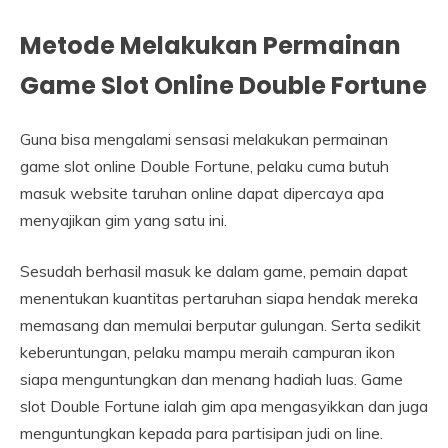
Metode Melakukan Permainan
Game Slot Online Double Fortune
Guna bisa mengalami sensasi melakukan permainan
game slot online Double Fortune, pelaku cuma butuh
masuk website taruhan online dapat dipercaya apa
menyajikan gim yang satu ini.
Sesudah berhasil masuk ke dalam game, pemain dapat
menentukan kuantitas pertaruhan siapa hendak mereka
memasang dan memulai berputar gulungan. Serta sedikit
keberuntungan, pelaku mampu meraih campuran ikon
siapa menguntungkan dan menang hadiah luas. Game
slot Double Fortune ialah gim apa mengasyikkan dan juga
menguntungkan kepada para partisipan judi on line.