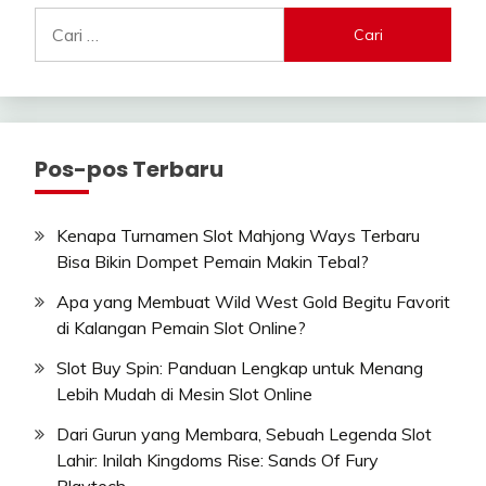
Cari
untuk:
Pos-pos Terbaru
Kenapa Turnamen Slot Mahjong Ways Terbaru
Bisa Bikin Dompet Pemain Makin Tebal?
Apa yang Membuat Wild West Gold Begitu Favorit
di Kalangan Pemain Slot Online?
Slot Buy Spin: Panduan Lengkap untuk Menang
Lebih Mudah di Mesin Slot Online
Dari Gurun yang Membara, Sebuah Legenda Slot
Lahir: Inilah Kingdoms Rise: Sands Of Fury
Playtech