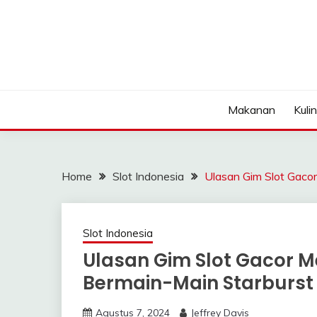
Skip
to
content
Makanan
Kuli
Home
Slot Indonesia
Ulasan Gim Slot Gac
Slot Indonesia
Ulasan Gim Slot Gacor
Bermain-Main Starburst
Agustus 7, 2024
Jeffrey Davis