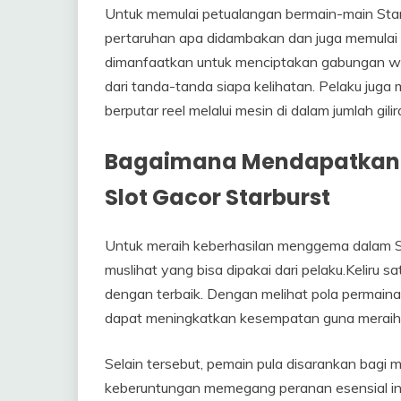
Untuk memulai petualangan bermain-main Star
pertaruhan apa didambakan dan juga memula
dimanfaatkan untuk menciptakan gabungan wi
dari tanda-tanda siapa kelihatan. Pelaku juga
berputar reel melalui mesin di dalam jumlah gil
Bagaimana Mendapatkan
Slot Gacor Starburst
Untuk meraih keberhasilan menggema dalam Slo
muslihat yang bisa dipakai dari pelaku.Keliru
dengan terbaik. Dengan melihat pola permaina
dapat meningkatkan kesempatan guna meraih
Selain tersebut, pemain pula disarankan bagi 
keberuntungan memegang peranan esensial int