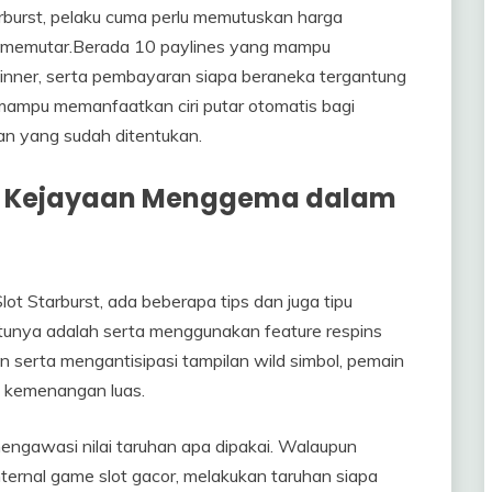
burst, pelaku cuma perlu memutuskan harga
i memutar.Berada 10 paylines yang mampu
nner, serta pembayaran siapa beraneka tergantung
 mampu memanfaatkan ciri putar otomatis bagi
iran yang sudah ditentukan.
 Kejayaan Menggema dalam
t Starburst, ada beberapa tips dan juga tipu
 satunya adalah serta menggunakan feature respins
n serta mengantisipasi tampilan wild simbol, pemain
 kemenangan luas.
mengawasi nilai taruhan apa dipakai. Walaupun
ernal game slot gacor, melakukan taruhan siapa