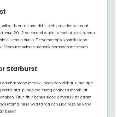
st
ling dikenal siapa dirilis oleh provider terkenal,
ahun 2012 serta dari waktu tersebut, gim ini satu
ain di semua dunia. Bersama topik kosmik siapa
, Starburst sukses menarik perasaan melimpah
or Starburst
an gambar siapa menakjubkan dan akibat suara apa
serta latar punggung ruang angkasa membuat
gkan. Fitur-fitur bonus siapa dimasukkan dalam
gil utama, mirip wild tanda dan juga respins yang
n besar.