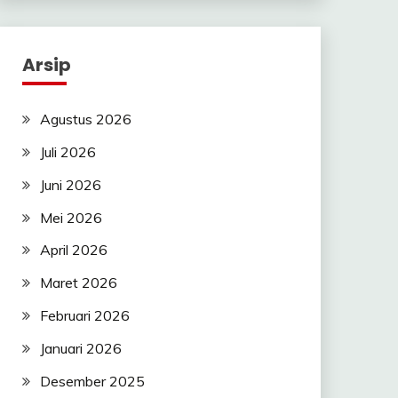
Arsip
Agustus 2026
Juli 2026
Juni 2026
Mei 2026
April 2026
Maret 2026
Februari 2026
Januari 2026
Desember 2025