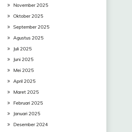
November 2025
Oktober 2025
September 2025
Agustus 2025
Juli 2025
Juni 2025
Mei 2025
April 2025
Maret 2025
Februari 2025
Januari 2025
Desember 2024