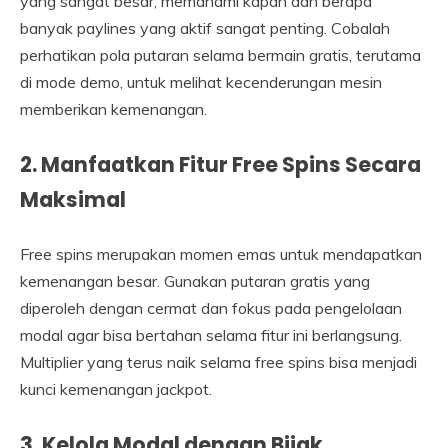
yang sangat besar, memahami kapan dan berapa
banyak paylines yang aktif sangat penting. Cobalah
perhatikan pola putaran selama bermain gratis, terutama
di mode demo, untuk melihat kecenderungan mesin
memberikan kemenangan.
2. Manfaatkan Fitur Free Spins Secara
Maksimal
Free spins merupakan momen emas untuk mendapatkan
kemenangan besar. Gunakan putaran gratis yang
diperoleh dengan cermat dan fokus pada pengelolaan
modal agar bisa bertahan selama fitur ini berlangsung.
Multiplier yang terus naik selama free spins bisa menjadi
kunci kemenangan jackpot.
3. Kelola Modal dengan Bijak