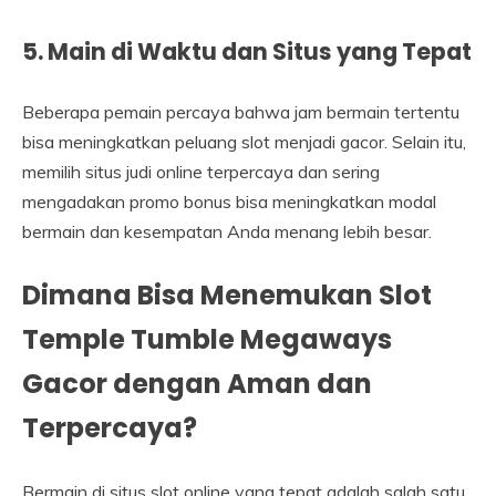
5. Main di Waktu dan Situs yang Tepat
Beberapa pemain percaya bahwa jam bermain tertentu
bisa meningkatkan peluang slot menjadi gacor. Selain itu,
memilih situs judi online terpercaya dan sering
mengadakan promo bonus bisa meningkatkan modal
bermain dan kesempatan Anda menang lebih besar.
Dimana Bisa Menemukan Slot
Temple Tumble Megaways
Gacor dengan Aman dan
Terpercaya?
Bermain di situs slot online yang tepat adalah salah satu