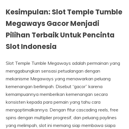
Kesimpulan: Slot Temple Tumble
Megaways Gacor Menjadi
Pilihan Terbaik Untuk Pencinta
Slot Indonesia
Slot Temple Tumble Megaways adalah permainan yang
menggabungkan sensasi petualangan dengan
mekanisme Megaways yang menawarkan peluang
kemenangan berlimpah. Disebut “gacor” karena
kemampuannya memberikan kemenangan secara
konsisten kepada para pemain yang tahu cara
mengoptimalkannya. Dengan fitur cascading reels, free
spins dengan multiplier progresif, dan peluang paylines
yang melimpah, slot ini memang siap membawa siapa