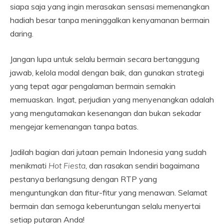
siapa saja yang ingin merasakan sensasi memenangkan
hadiah besar tanpa meninggalkan kenyamanan bermain
daring.
Jangan lupa untuk selalu bermain secara bertanggung
jawab, kelola modal dengan baik, dan gunakan strategi
yang tepat agar pengalaman bermain semakin
memuaskan. Ingat, perjudian yang menyenangkan adalah
yang mengutamakan kesenangan dan bukan sekadar
mengejar kemenangan tanpa batas.
Jadilah bagian dari jutaan pemain Indonesia yang sudah
menikmati
Hot Fiesta
, dan rasakan sendiri bagaimana
pestanya berlangsung dengan RTP yang
menguntungkan dan fitur-fitur yang menawan. Selamat
bermain dan semoga keberuntungan selalu menyertai
setiap putaran Anda!