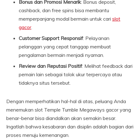
Bonus dan Promosi Menarik
: Bonus deposit,
cashback, dan free spins bisa membantu
memperpanjang modal bermain untuk cari
slot
gacor
.
Customer Support Responsif
: Pelayanan
pelanggan yang cepat tanggap membuat
pengalaman bermain menjadi nyaman.
Review dan Reputasi Positif
: Melihat feedback dari
pemain lain sebagai tolok ukur terpercaya atau
tidaknya situs tersebut.
Dengan memperhatikan hal-hal di atas, peluang Anda
menemukan slot Temple Tumble Megaways gacor yang
benar-benar bisa diandalkan akan semakin besar.
Ingatlah bahwa kesabaran dan disiplin adalah bagian dari
proses menuju kemenangan.