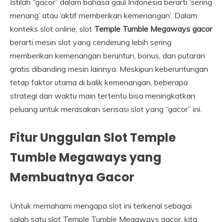
Istilah “gacor” dalam bahasa gaul Indonesia berarti ‘sering
menang’ atau ‘aktif memberikan kemenangan’. Dalam
konteks slot online, slot
Temple Tumble Megaways gacor
berarti mesin slot yang cenderung lebih sering
memberikan kemenangan beruntun, bonus, dan putaran
gratis dibanding mesin lainnya. Meskipun keberuntungan
tetap faktor utama di balik kemenangan, beberapa
strategi dan waktu main tertentu bisa meningkatkan
peluang untuk merasakan sensasi slot yang “gacor” ini.
Fitur Unggulan Slot Temple
Tumble Megaways yang
Membuatnya Gacor
Untuk memahami mengapa slot ini terkenal sebagai
salah satu slot Temple Tumble Megaways gacor, kita