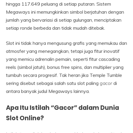
hingga 117.649 peluang di setiap putaran. Sistem
Megaways ini memungkinkan simbol berjatuhan dengan
jumlah yang bervariasi di setiap gulungan, menciptakan
setiap ronde berbeda dan tidak mudah ditebak.
Slot ini tidak hanya mengusung grafis yang memukau dan
atmosfer yang menegangkan, tetapi juga fitur inovatif
yang memicu adrenalin pemain, seperti fitur cascading
reels (simbol jatuh), bonus free spins, dan multiplier yang
tumbuh secara progresif. Tak heran jika Temple Tumble
sering disebut sebagai salah satu slot paling
gacor
di
antara banyak judul Megaways lainnya.
Apa Itu Istilah “Gacor” dalam Dunia
Slot Online?