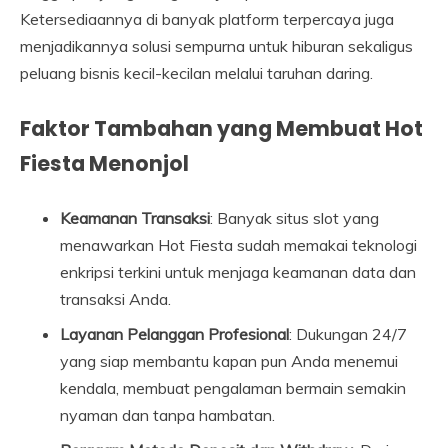
Ketersediaannya di banyak platform terpercaya juga
menjadikannya solusi sempurna untuk hiburan sekaligus
peluang bisnis kecil-kecilan melalui taruhan daring.
Faktor Tambahan yang Membuat Hot
Fiesta Menonjol
Keamanan Transaksi
: Banyak situs slot yang
menawarkan Hot Fiesta sudah memakai teknologi
enkripsi terkini untuk menjaga keamanan data dan
transaksi Anda.
Layanan Pelanggan Profesional
: Dukungan 24/7
yang siap membantu kapan pun Anda menemui
kendala, membuat pengalaman bermain semakin
nyaman dan tanpa hambatan.