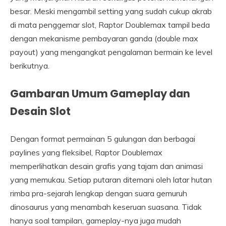
besar. Meski mengambil setting yang sudah cukup akrab
di mata penggemar slot, Raptor Doublemax tampil beda
dengan mekanisme pembayaran ganda (double max
payout) yang mengangkat pengalaman bermain ke level
berikutnya.
Gambaran Umum Gameplay dan
Desain Slot
Dengan format permainan 5 gulungan dan berbagai
paylines yang fleksibel, Raptor Doublemax
memperlihatkan desain grafis yang tajam dan animasi
yang memukau. Setiap putaran ditemani oleh latar hutan
rimba pra-sejarah lengkap dengan suara gemuruh
dinosaurus yang menambah keseruan suasana. Tidak
hanya soal tampilan, gameplay-nya juga mudah