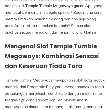
adalah
slot Temple Tumble Megaways gacor
. Apa yang
membuat permainan ini begitu spesial? Bagaimana cara
memaksimalkan peluang menang dan apa saja yang
perlu Anda ketahui sebelum bermain? Semua akan
dibahas secara mendalam dan terperinci di artikel ini.
Mengenal Slot Temple Tumble
Megaways: Kombinasi Sensasi
dan Keseruan Tiada Tara
Temple Tumble Megaways merupakan salah satu produk
menarik dari Pragmatic Play yang menggabungkan tema
petualangan menjelajahi candi kuno dengan mekanisme
Megaways yang sangat populer. Mekanisme ini
menawarkan ribuan cara menang – tak jarang mencapai