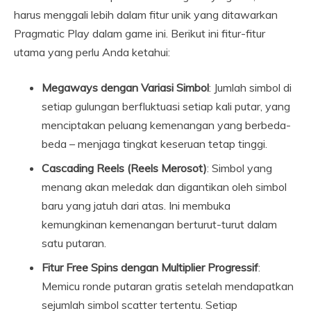
harus menggali lebih dalam fitur unik yang ditawarkan
Pragmatic Play dalam game ini. Berikut ini fitur-fitur
utama yang perlu Anda ketahui:
Megaways dengan Variasi Simbol
: Jumlah simbol di
setiap gulungan berfluktuasi setiap kali putar, yang
menciptakan peluang kemenangan yang berbeda-
beda – menjaga tingkat keseruan tetap tinggi.
Cascading Reels (Reels Merosot)
: Simbol yang
menang akan meledak dan digantikan oleh simbol
baru yang jatuh dari atas. Ini membuka
kemungkinan kemenangan berturut-turut dalam
satu putaran.
Fitur Free Spins dengan Multiplier Progressif
:
Memicu ronde putaran gratis setelah mendapatkan
sejumlah simbol scatter tertentu. Setiap