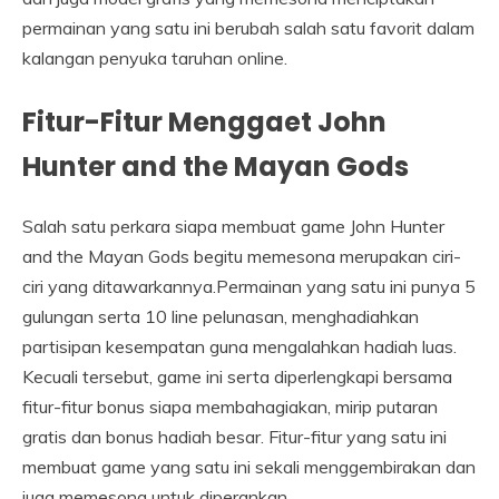
permainan yang satu ini berubah salah satu favorit dalam
kalangan penyuka taruhan online.
Fitur-Fitur Menggaet John
Hunter and the Mayan Gods
Salah satu perkara siapa membuat game John Hunter
and the Mayan Gods begitu memesona merupakan ciri-
ciri yang ditawarkannya.Permainan yang satu ini punya 5
gulungan serta 10 line pelunasan, menghadiahkan
partisipan kesempatan guna mengalahkan hadiah luas.
Kecuali tersebut, game ini serta diperlengkapi bersama
fitur-fitur bonus siapa membahagiakan, mirip putaran
gratis dan bonus hadiah besar. Fitur-fitur yang satu ini
membuat game yang satu ini sekali menggembirakan dan
juga memesona untuk diperankan.