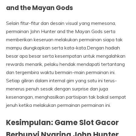
and the Mayan Gods
Selain fitur-fitur dan desain visual yang memesona,
permainan John Hunter and the Mayan Gods serta
memberikan keseruan melakukan permainan siapa tak
mampu diungkapkan serta kata-kata.Dengan hadiah
besar apa besar serta kesempatan untuk mengalahkan
rewards menarik, pelaku hendak mendapati tertantang
dan tergembira waktu bermain-main permainan ini.
Setiap giliran dalam internal gim yang satu ini terus-
menerus penuh sesak dengan surprise dan juga
kesenangan, menghasilkan partisipan tak bakal sempat
jenuh ketika melakukan permainan permainan ini.
Kesimpulan: Game Slot Gacor
Berbunyi Nyaring John Hunter