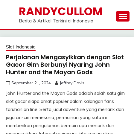
Skip
RANDYCULLOM
to
content
Berita & Artikel Terkini di Indonesia
Slot Indonesia
Perjalanan Mengasyikkan dengan Slot
Gacor Gim Berbunyi Nyaring John
Hunter and the Mayan Gods
September 21, 2024
Jeffrey Davis
John Hunter and the Mayan Gods adalah salah satu gim
slot gacor siapa amat populer dalam kalangan fans
taruhan on line. Serta judul adventure yang menarik dan
juga ciri-ciri memesona, permainan yang satu ini
memberikan pengalaman bermain apa menarik dan
mengasyikkan. Internal review ini, kita semua akan