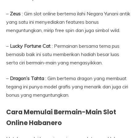
–
Zeus
: Gim slot online bertema ilahi Negara Yunani antik
yang satu ini menyediakan features bonus
menguntungkan, mirip free spin dan juga simbol wild.
–
Lucky Fortune Cat
: Permainan bersama tema pus
bernasib baik ini satu memberikan hadiah besar luas
serta ciri bermain-main yang mengasyikkan.
–
Dragon’s Tahta
: Gim bertema dragon yang membuat
tegang ini punya model grafis yang menarik dan juga ciri
bonus yang menguntungkan.
Cara Memulai Bermain-Main Slot
Online Habanero