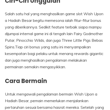
Ciri-Ciri Unggulan
Salah satu hal yang menghasilkan game slot Wish Upon
a Hadiah Besar begitu memesona ialah fitur-fitur bonus
yang diberikannya. Sedikit feature terbaik siapa mampu
dijumpai internal game ini di tengah lain Fairy Godmother
Putar, Pinocchio Wilds, dan juga Three Little Pigs Bebas
Spins.Tiap ciri bonus yang satu ini menyampaikan
kesempatan bagi pelaku untuk menang rewards gigantic
dan juga menghasilkan pengalaman melakukan
permainan semakin mengasyikkan.
Cara Bermain
Untuk mengawali pengalaman bermain Wish Upon a
Hadiah Besar, pemain memerlukan menjalankan
pertaruhan sesuai bersama hasrat mereka. Setelah yang