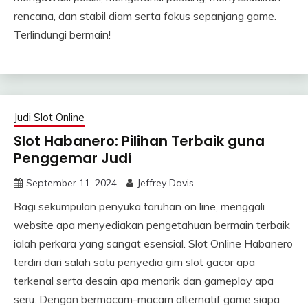
rencana, dan stabil diam serta fokus sepanjang game.
Terlindungi bermain!
Judi Slot Online
Slot Habanero: Pilihan Terbaik guna
Penggemar Judi
September 11, 2024
Jeffrey Davis
Bagi sekumpulan penyuka taruhan on line, menggali
website apa menyediakan pengetahuan bermain terbaik
ialah perkara yang sangat esensial. Slot Online Habanero
terdiri dari salah satu penyedia gim slot gacor apa
terkenal serta desain apa menarik dan gameplay apa
seru. Dengan bermacam-macam alternatif game siapa