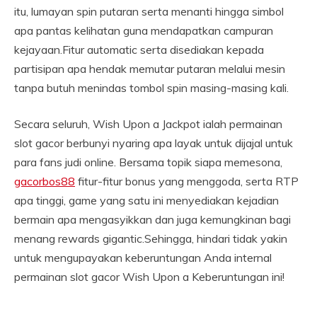
itu, lumayan spin putaran serta menanti hingga simbol
apa pantas kelihatan guna mendapatkan campuran
kejayaan.Fitur automatic serta disediakan kepada
partisipan apa hendak memutar putaran melalui mesin
tanpa butuh menindas tombol spin masing-masing kali.
Secara seluruh, Wish Upon a Jackpot ialah permainan
slot gacor berbunyi nyaring apa layak untuk dijajal untuk
para fans judi online. Bersama topik siapa memesona,
gacorbos88
fitur-fitur bonus yang menggoda, serta RTP
apa tinggi, game yang satu ini menyediakan kejadian
bermain apa mengasyikkan dan juga kemungkinan bagi
menang rewards gigantic.Sehingga, hindari tidak yakin
untuk mengupayakan keberuntungan Anda internal
permainan slot gacor Wish Upon a Keberuntungan ini!