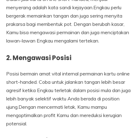
menyerang adalah kata sandi kejayaan.Engkau perlu
bergerak memainkan tangan dan juga sering menyita
prakarsa bagi membentuk pot. Dengan berubah kasar,
Kamu bisa mengawasi permainan dan juga menciptakan
lawan-lawan Engkau mengalami tertekan.
2. Mengawasi Posisi
Posisi bermain amat vital internal permainan kartu online
short-handed. Coba untuk jalankan tangan lebih besar
agresif ketika Engkau terletak dalam posisi mula dan juga
lebih banyak selektif waktu Anda berada di position
ujung.Dengan mencermati letak, Kamu mampu
mengoptimalkan profit Kamu dan mereduksi kerugian
potensial.