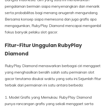
pengalaman bermain siapa menyenangkan dan menarik
serta probabilitas bagi menang anugerah mengundang.
Bersama konsep siapa memesona dan juga grafis apa
mengagumkan, RubyPlay Diamond mencapai mengambil
fokus banyak pelaku slot gacor.
Fitur-Fitur Unggulan RubyPlay
Diamond
RubyPlay Diamond menawarkan berbagai ciri menggaet
yang menghasilkan beralih salah satu permainan slot
gacor terutama disukai waktu yang satu ini.Sejumlah fitur
terbaik dari permainan ini satu antara berbeda:
1. Model Grafis yang Memukau: RubyPlay Diamond
punya rancangan grafis yang sekali menggaet serta