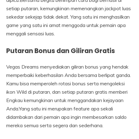
dipicu.Bersama begitu berlimpah cara bagi berhasil di
setiap putaran, kemungkinan memenangkan jackpot luas
sekedar sekejap tidak dekat. Yang satu ini menghasilkan
game yang satu ini amat menggoda untuk pemain apa
menggali sensasi luas.
Putaran Bonus dan Giliran Gratis
Vegas Dreams menyediakan giliran bonus yang hendak
memperbaiki keberhasilan Anda bersama berlipat ganda.
Kamu bisa memperoleh rotasi bonus serta mengoleksi
ikon Wild di putaran, dan setiap putaran gratis memberi
Engkau kemungkinan untuk menggandakan kejayaan
Anda.Yang satu ini merupakan feature apa sekali
didambakan dari pemain apa ingin membesarkan saldo
mereka semua serta segera dan sederhana.