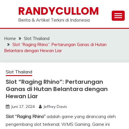
Skip
RANDYCULLOM
to
content
Berita & Artikel Terkini di Indonesia
Home
Slot Thailand
Slot “Raging Rhino”: Pertarungan Ganas di Hutan
Belantara dengan Hewan Liar
Slot Thailand
Slot “Raging Rhino”: Pertarungan
Ganas di Hutan Belantara dengan
Hewan Liar
Juni 17, 2024
Jeffrey Davis
Slot “Raging Rhino”
adalah game yang dirancang oleh
pengembang slot terkenal, WMS Gaming. Game ini