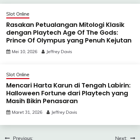
Slot Online
Rasakan Petualangan Mitologi Klasik
dengan Playtech Age Of The Gods:
Prince Of Olympus yang Penuh Kejutan
Mei 10, 2026
Jeffrey Davis
Slot Online
Mencari Harta Karun di Tengah Labirin:
Halloween Fortune dari Playtech yang
Masih Bikin Penasaran
Maret 31, 2026
Jeffrey Davis
Navigasi
Previous:
Next: