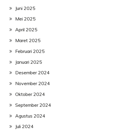
Juni 2025
Mei 2025
April 2025
Maret 2025
Februari 2025
Januari 2025
Desember 2024
November 2024
Oktober 2024
September 2024
Agustus 2024
Juli 2024