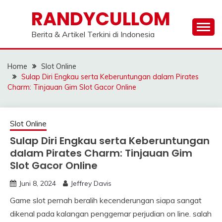
Skip
RANDYCULLOM
to
content
Berita & Artikel Terkini di Indonesia
Home
Slot Online
Sulap Diri Engkau serta Keberuntungan dalam Pirates
Charm: Tinjauan Gim Slot Gacor Online
Slot Online
Sulap Diri Engkau serta Keberuntungan
dalam Pirates Charm: Tinjauan Gim
Slot Gacor Online
Juni 8, 2024
Jeffrey Davis
Game slot pernah beralih kecenderungan siapa sangat
dikenal pada kalangan penggemar perjudian on line. salah