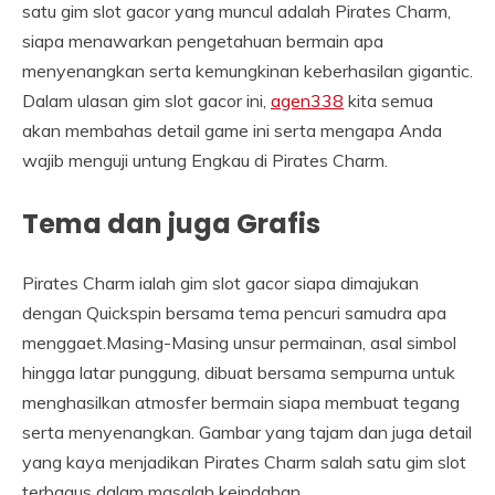
satu gim slot gacor yang muncul adalah Pirates Charm,
siapa menawarkan pengetahuan bermain apa
menyenangkan serta kemungkinan keberhasilan gigantic.
Dalam ulasan gim slot gacor ini,
agen338
kita semua
akan membahas detail game ini serta mengapa Anda
wajib menguji untung Engkau di Pirates Charm.
Tema dan juga Grafis
Pirates Charm ialah gim slot gacor siapa dimajukan
dengan Quickspin bersama tema pencuri samudra apa
menggaet.Masing-Masing unsur permainan, asal simbol
hingga latar punggung, dibuat bersama sempurna untuk
menghasilkan atmosfer bermain siapa membuat tegang
serta menyenangkan. Gambar yang tajam dan juga detail
yang kaya menjadikan Pirates Charm salah satu gim slot
terbagus dalam masalah keindahan.