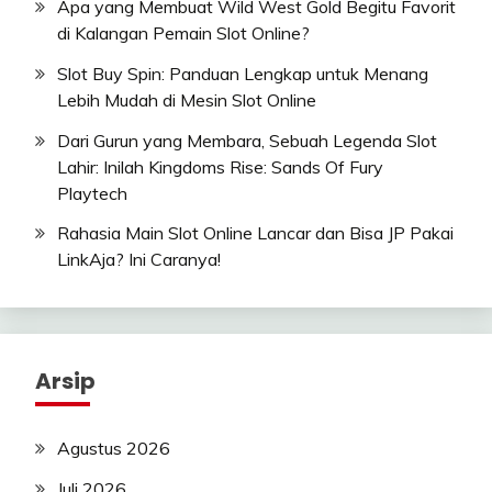
Apa yang Membuat Wild West Gold Begitu Favorit
di Kalangan Pemain Slot Online?
Slot Buy Spin: Panduan Lengkap untuk Menang
Lebih Mudah di Mesin Slot Online
Dari Gurun yang Membara, Sebuah Legenda Slot
Lahir: Inilah Kingdoms Rise: Sands Of Fury
Playtech
Rahasia Main Slot Online Lancar dan Bisa JP Pakai
LinkAja? Ini Caranya!
Arsip
Agustus 2026
Juli 2026