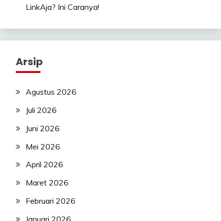
LinkAja? Ini Caranya!
Arsip
Agustus 2026
Juli 2026
Juni 2026
Mei 2026
April 2026
Maret 2026
Februari 2026
Januari 2026