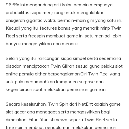
96,6%.Ini mengandung arti kalau pemain mempunyai
probabilitas siapa menjulang untuk mengalahkan
anugerah gigantic waktu bermain-main gim yang satu ini.
Kecuali yang itu, features bonus yang menarik mirip Twin
Reel serta freespin membuat game ini satu menjadi lebih
banyak mengasyikkan dan menarik.
Selain yang itu, rancangan siapa simpel serta sederhana
disadari menciptakan Twin Giliran sesuai guna pelaku slot
online pemula either berpengalaman.Ciri Twin Reel yang
unik pula menambahkan komponen surprise dan
kegembiraan saat melakukan permainan game ini.
Secara keseluruhan, Twin Spin dari NetEnt adalah game
slot gacor apa menggaet serta mengasyikkan bagi
dimainkan. Fitur-fitur istimewa seperti Twin Reel serta
free spin membuat pengalaman melakukan permainan