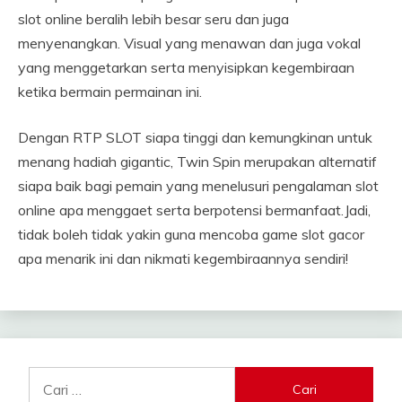
slot online beralih lebih besar seru dan juga
menyenangkan. Visual yang menawan dan juga vokal
yang menggetarkan serta menyisipkan kegembiraan
ketika bermain permainan ini.
Dengan RTP SLOT siapa tinggi dan kemungkinan untuk
menang hadiah gigantic, Twin Spin merupakan alternatif
siapa baik bagi pemain yang menelusuri pengalaman slot
online apa menggaet serta berpotensi bermanfaat.Jadi,
tidak boleh tidak yakin guna mencoba game slot gacor
apa menarik ini dan nikmati kegembiraannya sendiri!
Cari
untuk: