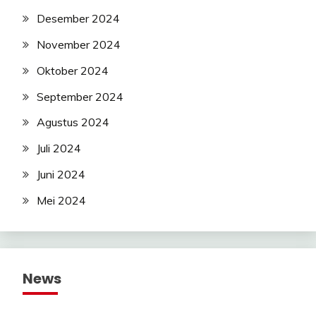
Desember 2024
November 2024
Oktober 2024
September 2024
Agustus 2024
Juli 2024
Juni 2024
Mei 2024
News