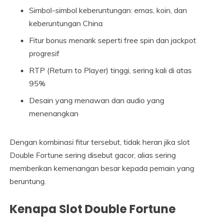
Simbol-simbol keberuntungan: emas, koin, dan
keberuntungan China
Fitur bonus menarik seperti free spin dan jackpot
progresif
RTP (Return to Player) tinggi, sering kali di atas
95%
Desain yang menawan dan audio yang
menenangkan
Dengan kombinasi fitur tersebut, tidak heran jika slot
Double Fortune sering disebut gacor, alias sering
memberikan kemenangan besar kepada pemain yang
beruntung.
Kenapa Slot Double Fortune