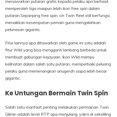
menawarkan putaran gratis kepada pelaku apa berhasil
memperoleh tiga maupun lebih ikon free spin dalam
putaran.Sepanjang free spin, ciri Twin Reel still berfungsi,
menaikkan kesempatan pemain guna mengalahkan
pelunasan gigantic.
Fitur lainnya apa ditawarkan oleh game ini satu adalah
fitur Wild yang bisa mengganti lambang berbeda untuk
membuat gabungan kejayaan. Ikon Wild mampu
kelihatan dalam salah satu putaran, memperbaiki peluang
pelaku guna memenangkan anugerah siapa lebih besar
gigantic.
Ke Untungan Bermain Twin Spin
Salah satu manfaat penting melakukan permainan Twin
Giliran adalah level RTP apa menjulang, yakni di sekeliling