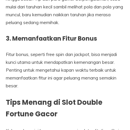
mulai dari taruhan kecil sambil melihat pola dan pola yang
muncul, baru kemudian naikkan taruhan jika merasa
peluang sedang memihak.
3. Memanfaatkan Fitur Bonus
Fitur bonus, seperti free spin dan jackpot, bisa menjadi
kunci utama untuk mendapatkan kemenangan besar.
Penting untuk mengetahui kapan waktu terbaik untuk
memanfaatkan fitur ini agar peluang menang semakin
besar.
Tips Menang di Slot Double
Fortune Gacor