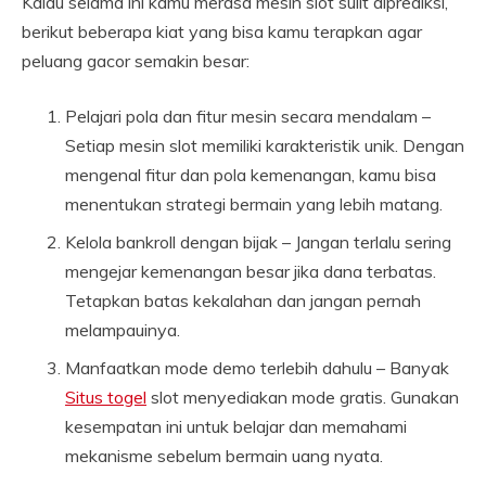
Kalau selama ini kamu merasa mesin slot sulit diprediksi,
berikut beberapa kiat yang bisa kamu terapkan agar
peluang gacor semakin besar:
Pelajari pola dan fitur mesin secara mendalam –
Setiap mesin slot memiliki karakteristik unik. Dengan
mengenal fitur dan pola kemenangan, kamu bisa
menentukan strategi bermain yang lebih matang.
Kelola bankroll dengan bijak – Jangan terlalu sering
mengejar kemenangan besar jika dana terbatas.
Tetapkan batas kekalahan dan jangan pernah
melampauinya.
Manfaatkan mode demo terlebih dahulu – Banyak
Situs togel
slot menyediakan mode gratis. Gunakan
kesempatan ini untuk belajar dan memahami
mekanisme sebelum bermain uang nyata.