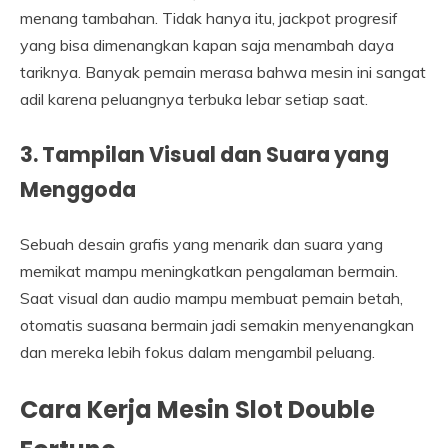
menang tambahan. Tidak hanya itu, jackpot progresif
yang bisa dimenangkan kapan saja menambah daya
tariknya. Banyak pemain merasa bahwa mesin ini sangat
adil karena peluangnya terbuka lebar setiap saat.
3. Tampilan Visual dan Suara yang
Menggoda
Sebuah desain grafis yang menarik dan suara yang
memikat mampu meningkatkan pengalaman bermain.
Saat visual dan audio mampu membuat pemain betah,
otomatis suasana bermain jadi semakin menyenangkan
dan mereka lebih fokus dalam mengambil peluang.
Cara Kerja Mesin Slot Double