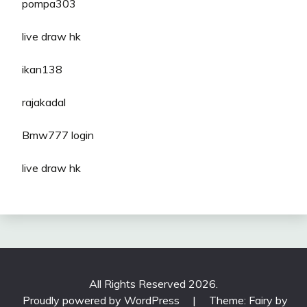
pompa303
live draw hk
ikan138
rajakadal
Bmw777 login
live draw hk
All Rights Reserved 2026.
Proudly powered by WordPress
|
Theme: Fairy by