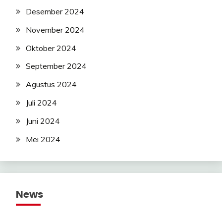
Desember 2024
November 2024
Oktober 2024
September 2024
Agustus 2024
Juli 2024
Juni 2024
Mei 2024
News