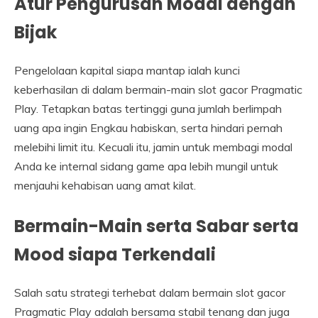
Atur Pengurusan Modal dengan
Bijak
Pengelolaan kapital siapa mantap ialah kunci
keberhasilan di dalam bermain-main slot gacor Pragmatic
Play. Tetapkan batas tertinggi guna jumlah berlimpah
uang apa ingin Engkau habiskan, serta hindari pernah
melebihi limit itu. Kecuali itu, jamin untuk membagi modal
Anda ke internal sidang game apa lebih mungil untuk
menjauhi kehabisan uang amat kilat.
Bermain-Main serta Sabar serta
Mood siapa Terkendali
Salah satu strategi terhebat dalam bermain slot gacor
Pragmatic Play adalah bersama stabil tenang dan juga