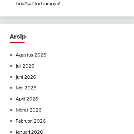
LinkAja? Ini Caranya!
Arsip
Agustus 2026
Juli 2026
Juni 2026
Mei 2026
April 2026
Maret 2026
Februari 2026
Januari 2026