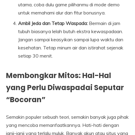
utama, coba dulu game pilihanmu di mode demo
untuk memahami alur dan fitur bonusnya.
Ambil Jeda dan Tetap Waspada:
Bermain di jam
tubuh biasanya lelah butuh ekstra kewaspadaan.
Jangan sampai keasyikan sampai lupa waktu dan
kesehatan. Tetap minum air dan istirahat sejenak
setiap 30 menit.
Membongkar Mitos: Hal-Hal
yang Perlu Diwaspadai Seputar
“Bocoran”
Semakin populer sebuah teori, semakin banyak juga pihak
yang mencoba memanfaatkannya. Hati-hati dengan
janji-janji yang terlalu muluk. Banyak akun atau situs yang