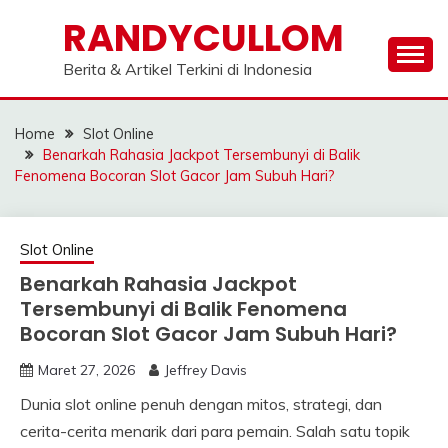
Skip
RANDYCULLOM
to
content
Berita & Artikel Terkini di Indonesia
Home
Slot Online
Benarkah Rahasia Jackpot Tersembunyi di Balik
Fenomena Bocoran Slot Gacor Jam Subuh Hari?
Slot Online
Benarkah Rahasia Jackpot
Tersembunyi di Balik Fenomena
Bocoran Slot Gacor Jam Subuh Hari?
Maret 27, 2026
Jeffrey Davis
Dunia slot online penuh dengan mitos, strategi, dan
cerita-cerita menarik dari para pemain. Salah satu topik