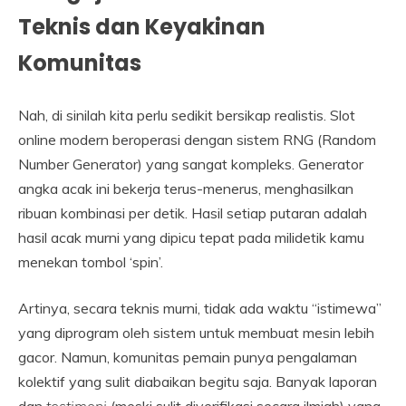
Teknis dan Keyakinan
Komunitas
Nah, di sinilah kita perlu sedikit bersikap realistis. Slot
online modern beroperasi dengan sistem RNG (Random
Number Generator) yang sangat kompleks. Generator
angka acak ini bekerja terus-menerus, menghasilkan
ribuan kombinasi per detik. Hasil setiap putaran adalah
hasil acak murni yang dipicu tepat pada milidetik kamu
menekan tombol ‘spin’.
Artinya, secara teknis murni, tidak ada waktu “istimewa”
yang diprogram oleh sistem untuk membuat mesin lebih
gacor. Namun, komunitas pemain punya pengalaman
kolektif yang sulit diabaikan begitu saja. Banyak laporan