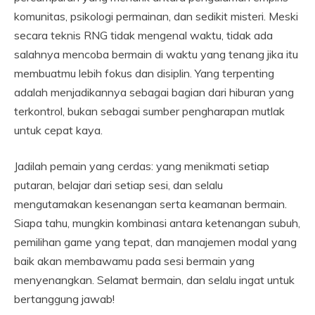
komunitas, psikologi permainan, dan sedikit misteri. Meski
secara teknis RNG tidak mengenal waktu, tidak ada
salahnya mencoba bermain di waktu yang tenang jika itu
membuatmu lebih fokus dan disiplin. Yang terpenting
adalah menjadikannya sebagai bagian dari hiburan yang
terkontrol, bukan sebagai sumber pengharapan mutlak
untuk cepat kaya.
Jadilah pemain yang cerdas: yang menikmati setiap
putaran, belajar dari setiap sesi, dan selalu
mengutamakan kesenangan serta keamanan bermain.
Siapa tahu, mungkin kombinasi antara ketenangan subuh,
pemilihan game yang tepat, dan manajemen modal yang
baik akan membawamu pada sesi bermain yang
menyenangkan. Selamat bermain, dan selalu ingat untuk
bertanggung jawab!