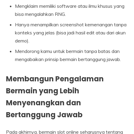
Mengklaim memiliki software atau ilmu khusus yang
bisa mengalahkan RNG.
Hanya menampilkan screenshot kemenangan tanpa
konteks yang jelas (bisa jadi hasil edit atau dari akun
demo).
Mendorong kamu untuk bermain tanpa batas dan
mengabaikan prinsip bermain bertanggung jawab.
Membangun Pengalaman
Bermain yang Lebih
Menyenangkan dan
Bertanggung Jawab
Pada akhirnya, bermain slot online seharusnya tentang