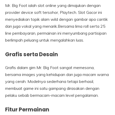
Mr. Big Foot ialah slot online yang dimajukan dengan
provider device soft tersohor, Playtech. Slot Gacor ini
menyediakan topik alam wild dengan gambar apa cantik
dan juga vokal yang menarik.Bersama lima roll serta 25
line pembayaran, permainan ini menyumbang partisipan
berlimpah peluang untuk mengalahkan luas.
Grafis serta Desain
Grafis dalam gim Mr. Big Foot sangat memesona,
bersama images yang kehidupan dan juga macam warna
yang cerah. Modelnya sederhana tetapi berhasil,
membuat game ini satu gampang dirasakan dengan
pelaku sebab bermacam-macam level pengalaman.
Fitur Permainan