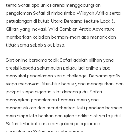
tema Safari apa unik karena menggabungkan
pengalaman Safari di rimba rimba Wilayah Afrika serta
petualangan di kutub Utara.Bersama feature Lock &
Giliran yang inovasi, Wild Gambler: Arctic Adventure
memberikan kejadian bermain-main apa menarik dan
tidak sama sebab slot biasa.
Slot online bersama topik Safari adalah pilihan yang
presisi kepada sekumpulan pelaku judi online siapa
menyukai pengalaman serta challenge. Bersama grafis
siapa menawan, fitur-fitur bonus yang menggiurkan, dan
jackpot siapa gigantic, slot dengan judul Safari
menyajikan pengalaman bermain-main yang
mengasyikkan dan mendebarkan.Ikuti panduan bermain-
main siapa kita berikan dan ujilah sedikit slot serta judul
Safari terhebat guna mengalami pengalaman
pengalaman Safari yang sebenarnya.