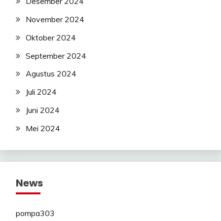
Desember 2024
November 2024
Oktober 2024
September 2024
Agustus 2024
Juli 2024
Juni 2024
Mei 2024
News
pompa303