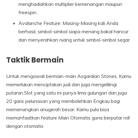
menghadiahkan multiplier kemenangan maupun
freespin.
Avalanche Feature: Masing-Masing kali Anda
berhasil, simbol-simbol siapa menang bakal hancur
dan menyerahkan ruang untuk simbol-simbol segar.
Taktik Bermain
Untuk mengawali bermain-main Asgardian Stones, Kamu
memerlukan menciptakan judi dan juga mengelilingi
putaran.Slot yang satu ini punya lima gulungan dan juga
20 garis pelunasan yang membolehkan Engkau bagi
memenangkan anugerah besar. Kamu pula bisa
memanfaatkan feature Main Otomatis guna berputar roll
dengan otomatis