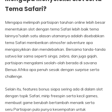
Tema Safari?
Mengapa melimpah partisipan taruhan online lebih besar
menentukan slot dengan tema Safari lebih baik tema
lainnya?salah satu alasan utamanya adalah disebabkan
tema Safari memberikan atmosfer adventure apa
mengasyikkan dan mendebarkan. Bersama tanda-tanda
satwa liar sama seperti singa, zebra, dan juga gajah,
partisipan mengalami seolah-olah berada di savana
Benua Afrika apa penuh sesak dengan surprise serta
challenge.
Selain itu, features bonus siapa sering ada di dalam slot
dengan topik Safari, mirip freespin serta kecil games,
membuat game berubah bertambah menarik serta
seru.Partisipan pula punya kesempatan untuk