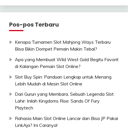
Pos-pos Terbaru
Kenapa Turnamen Slot Mahjong Ways Terbaru
Bisa Bikin Dompet Pemain Makin Tebal?
Apa yang Membuat Wild West Gold Begitu Favorit
di Kalangan Pemain Slot Online?
Slot Buy Spin: Panduan Lengkap untuk Menang
Lebih Mudah di Mesin Slot Online
Dari Gurun yang Membara, Sebuah Legenda Slot
Lahir: Inilah Kingdoms Rise: Sands Of Fury
Playtech
Rahasia Main Slot Online Lancar dan Bisa JP Pakai
LinkAja? Ini Caranya!