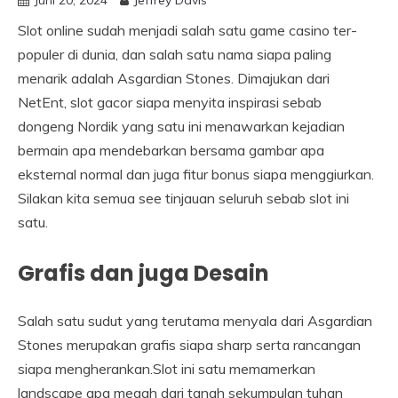
Slot online sudah menjadi salah satu game casino ter-
populer di dunia, dan salah satu nama siapa paling
menarik adalah Asgardian Stones. Dimajukan dari
NetEnt, slot gacor siapa menyita inspirasi sebab
dongeng Nordik yang satu ini menawarkan kejadian
bermain apa mendebarkan bersama gambar apa
eksternal normal dan juga fitur bonus siapa menggiurkan.
Silakan kita semua see tinjauan seluruh sebab slot ini
satu.
Grafis dan juga Desain
Salah satu sudut yang terutama menyala dari Asgardian
Stones merupakan grafis siapa sharp serta rancangan
siapa mengherankan.Slot ini satu memamerkan
landscape apa megah dari tanah sekumpulan tuhan