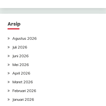
Arsip
Agustus 2026
Juli 2026
Juni 2026
Mei 2026
April 2026
Maret 2026
Februari 2026
Januari 2026