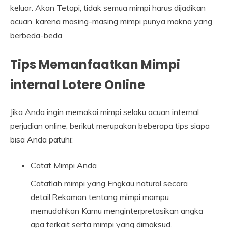
keluar. Akan Tetapi, tidak semua mimpi harus dijadikan
acuan, karena masing-masing mimpi punya makna yang
berbeda-beda.
Tips Memanfaatkan Mimpi
internal Lotere Online
Jika Anda ingin memakai mimpi selaku acuan internal
perjudian online, berikut merupakan beberapa tips siapa
bisa Anda patuhi:
Catat Mimpi Anda
Catatlah mimpi yang Engkau natural secara
detail.Rekaman tentang mimpi mampu
memudahkan Kamu menginterpretasikan angka
apa terkait serta mimpi yang dimaksud.