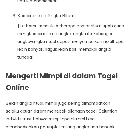
untuk mengalahkan.
Kombinasikan Angka Ritual
Jika Kamu memiliki beberapa nomor ritual, ujilah guna
mengkombinasikan angka-angka itu.Gabungan
angka-angka ritual dapat menyampaikan result apa
lebih banyak bagus lebih baik memakai angka
tunggal.
Mengerti Mimpi di dalam Togel
Online
Selain angka ritual, mimpi juga sering dimanfaatkan
selaku acuan dalam menebak bilangan togel. Sejumlah
individu trust bahwa mimpi apa dialami bisa
menghadiahkan petunjuk tentang angka apa hendak