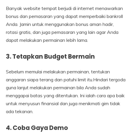
Banyak website tempat berjudi di internet menawarkan
bonus dan pemasaran yang dapat memperbaiki bankroll
Anda. Jamin untuk menggunakan bonus aman hadir,
rotasi gratis, dan juga pemasaran yang lain agar Anda
dapat melakukan permainan lebih lama.
3. Tetapkan Budget Bermain
Sebelum memulai melakukan permainan, tentukan
anggaran siapa terang dan patuhi limit itu.Hindari tergoda
guna lanjut melakukan permainan bila Anda sudah
menggapai batas yang ditentukan. Ini ialah cara apa baik
untuk menyusun finansial dan juga menikmati gim tidak
ada tekanan.
4. Coba Gaya Demo