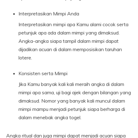
Interpretasikan Mimpi Anda
Interpretasikan mimpi apa Kamu alami cocok serta
petunjuk apa ada dalam mimpi yang dimaksud.
Angka-angka siapa tampil dalam mimpi dapat
dijadikan acuan di dalam memposisikan taruhan
lotere.
Konsisten serta Mimpi
Jika Kamu banyak kali kali meraih angka di dalam
mimpi apa sama, uji bagi ajek dengan bilangan yang
dimaksud. Nomor yang banyak kali muncul dalam
mimpi mampu menjadi petunjuk siapa berharga di
dalam menebak angka togel.
Angka ritual dan juga mimpi dapat menjadi acuan siapa