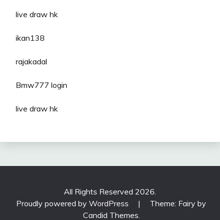
live draw hk
ikan138
rajakadal
Bmw777 login
live draw hk
All Rights Reserved 2026.
Proudly powered by WordPress
|
Theme: Fairy by
Candid Themes
.