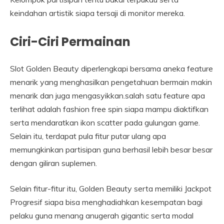
keindahan artistik siapa tersaji di monitor mereka.
Ciri-Ciri Permainan
Slot Golden Beauty diperlengkapi bersama aneka feature
menarik yang menghasilkan pengetahuan bermain makin
menarik dan juga mengasyikkan.salah satu feature apa
terlihat adalah fashion free spin siapa mampu diaktifkan
serta mendaratkan ikon scatter pada gulungan game.
Selain itu, terdapat pula fitur putar ulang apa
memungkinkan partisipan guna berhasil lebih besar besar
dengan giliran suplemen.
Selain fitur-fitur itu, Golden Beauty serta memiliki Jackpot
Progresif siapa bisa menghadiahkan kesempatan bagi
pelaku guna menang anugerah gigantic serta modal