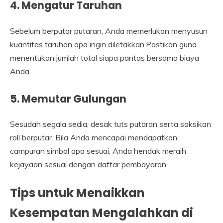
4. Mengatur Taruhan
Sebelum berputar putaran, Anda memerlukan menyusun
kuantitas taruhan apa ingin diletakkan.Pastikan guna
menentukan jumlah total siapa pantas bersama biaya
Anda.
5. Memutar Gulungan
Sesudah segala sedia, desak tuts putaran serta saksikan
roll berputar. Bila Anda mencapai mendapatkan
campuran simbol apa sesuai, Anda hendak meraih
kejayaan sesuai dengan daftar pembayaran.
Tips untuk Menaikkan
Kesempatan Mengalahkan di