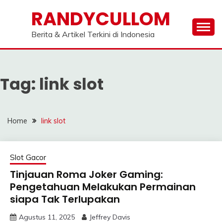
Skip
RANDYCULLOM
to
content
Berita & Artikel Terkini di Indonesia
Tag:
link slot
Home
link slot
Slot Gacor
Tinjauan Roma Joker Gaming:
Pengetahuan Melakukan Permainan
siapa Tak Terlupakan
Agustus 11, 2025
Jeffrey Davis